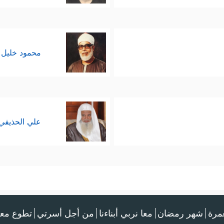
محمود خليل 
علي الحذيفي
عمرة
شهر رمضان
معا نربي أبناءنا
من أجل أسرتي
تطوع معن