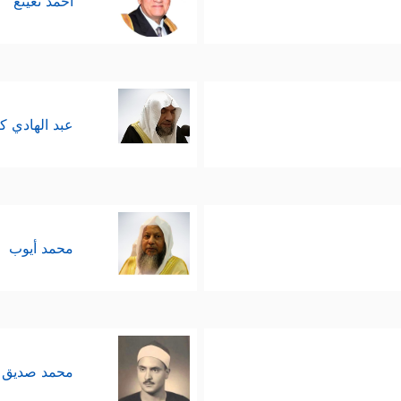
أحمد نعينع
عبد الهادي ك
محمد أيوب
محمد صديق 