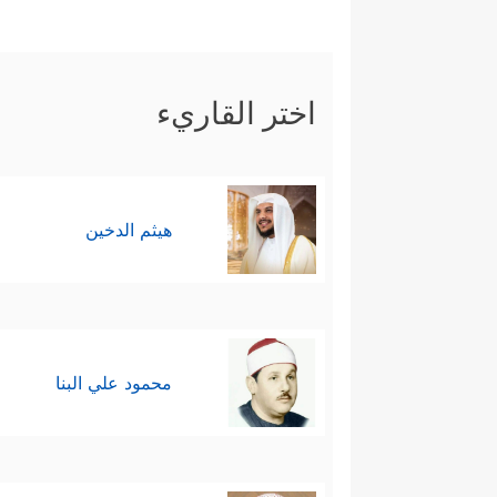
اختر القاريء
هيثم الدخين
محمود علي البنا