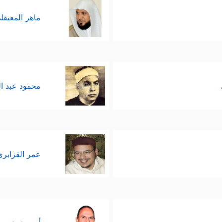
ماهر المعيقل
محمود عبد ا
عمر القزابري