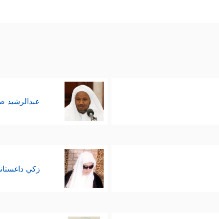
عبدالرشيد 
زكي داغستان