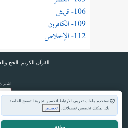
103- العصر
106- قريش
109- الكافرون
112- الإخلاص
القرآن الكريم
الحج وال
اشترك 
نستخدم ملفات تعريف الارتباط لتحسين تجربة التصفح الخاصة
بك. يمكنك تخصيص تفضيلاتك.
تخصيص
موافق