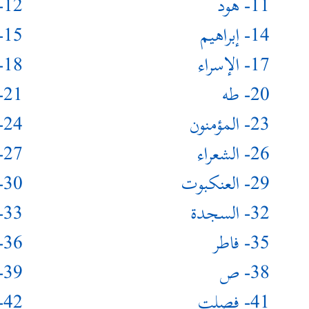
11- هود
12- يوسف
14- إبراهيم
15- الحجر
17- الإسراء
18- الكهف
20- طه
21- الأنبياء
23- المؤمنون
24- النور
26- الشعراء
27- النمل
29- العنكبوت
30- الروم
32- السجدة
33- الأحزاب
35- فاطر
36- يس
38- ص
39- الزمر
41- فصلت
42- الشورى