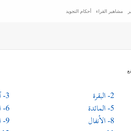
ر
مشاهير القراء
أحكام التجويد
ع
2- البقرة
3- آل عمران
5- المائدة
6- الأنعام
8- الأنفال
9- التوبة