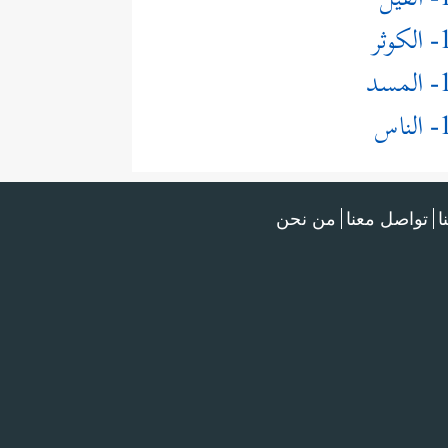
يل
ثر
سد
اس
ا
تواصل معنا
من نحن