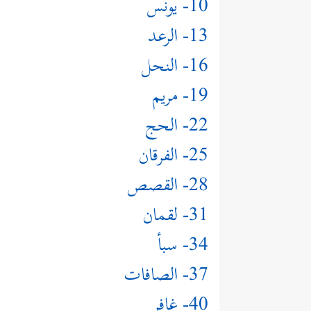
10- يونس
13- الرعد
16- النحل
19- مريم
22- الحج
25- الفرقان
28- القصص
31- لقمان
34- سبأ
37- الصافات
40- غافر