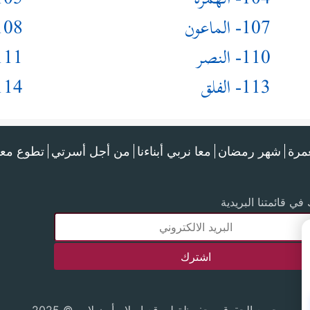
104- الهمزة
105- الف
107- الماعون
108- الكو
110- النصر
111- الم
113- الفلق
114- الن
عمرة
شهر رمضان
معا نربي أبناءنا
من أجل أسرتي
تطوع معن
في قائمتنا البريدية