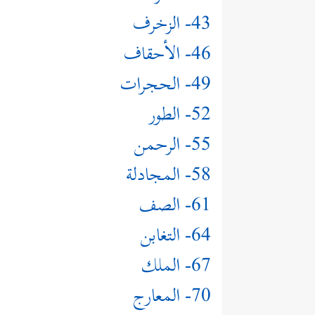
43- الزخرف
46- الأحقاف
49- الحجرات
52- الطور
55- الرحمن
58- المجادلة
61- الصف
64- التغابن
67- الملك
70- المعارج