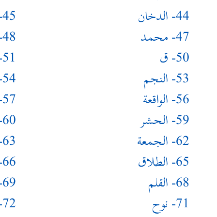
44- الدخان
45- الجاثية
47- محمد
48- الفتح
50- ق
51- الذاريات
53- النجم
54- القمر
56- الواقعة
57- الحديد
59- الحشر
60- الممتحنة
62- الجمعة
63- المنافقون
65- الطلاق
66- التحريم
68- القلم
69- الحاقة
71- نوح
72- الجن