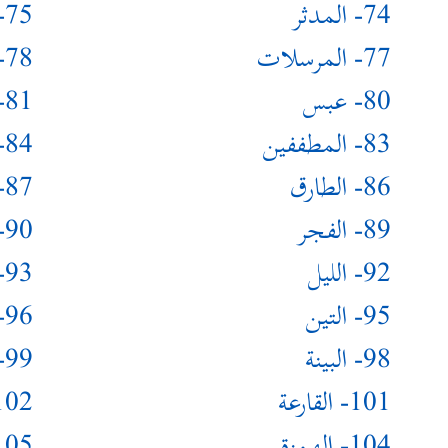
74- المدثر
75- القيامة
77- المرسلات
78- النبأ
80- عبس
81- التكوير
83- المطففين
84- الانشقاق
86- الطارق
87- الأعلى
89- الفجر
90- البلد
92- الليل
93- الضحى
95- التين
96- العلق
98- البينة
99- الزلزلة
101- القارعة
102- التكا