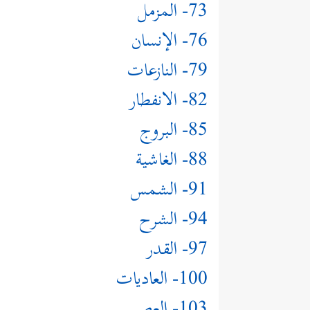
73- المزمل
76- الإنسان
79- النازعات
82- الانفطار
85- البروج
88- الغاشية
91- الشمس
94- الشرح
97- القدر
100- العاديات