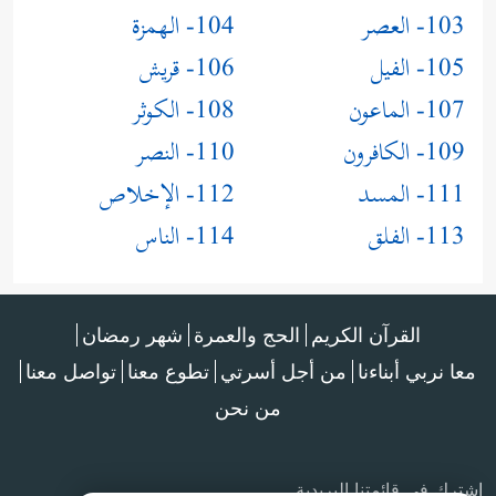
103- العصر
104- الهمزة
105- الفيل
106- قريش
107- الماعون
108- الكوثر
109- الكافرون
110- النصر
111- المسد
112- الإخلاص
113- الفلق
114- الناس
القرآن الكريم
الحج والعمرة
شهر رمضان
معا نربي أبناءنا
من أجل أسرتي
تطوع معنا
تواصل معنا
من نحن
اشترك في قائمتنا البريدية