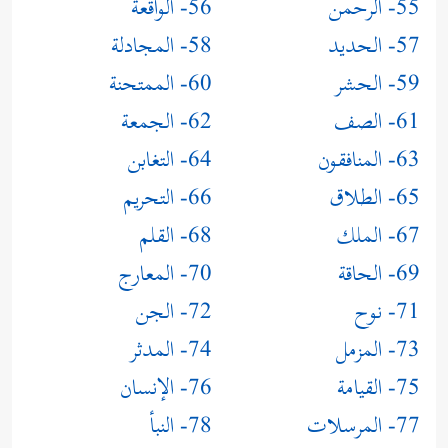
55- الرحمن
56- الواقعة
57- الحديد
58- المجادلة
59- الحشر
60- الممتحنة
61- الصف
62- الجمعة
63- المنافقون
64- التغابن
65- الطلاق
66- التحريم
67- الملك
68- القلم
69- الحاقة
70- المعارج
71- نوح
72- الجن
73- المزمل
74- المدثر
75- القيامة
76- الإنسان
77- المرسلات
78- النبأ