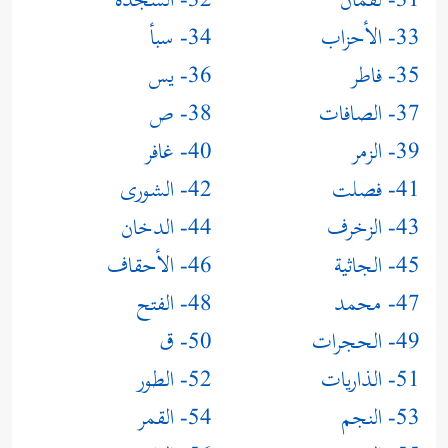
31- لقمان
32- السجدة
33- الأحزاب
34- سبأ
35- فاطر
36- يس
37- الصافات
38- ص
39- الزمر
40- غافر
41- فصلت
42- الشورى
43- الزخرف
44- الدخان
45- الجاثية
46- الأحقاف
47- محمد
48- الفتح
49- الحجرات
50- ق
51- الذاريات
52- الطور
53- النجم
54- القمر