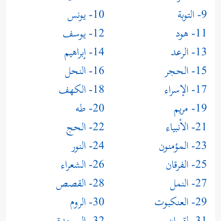
9- التوبة
10- يونس
11- هود
12- يوسف
13- الرعد
14- إبراهيم
15- الحجر
16- النحل
17- الإسراء
18- الكهف
19- مريم
20- طه
21- الأنبياء
22- الحج
23- المؤمنون
24- النور
25- الفرقان
26- الشعراء
27- النمل
28- القصص
29- العنكبوت
30- الروم