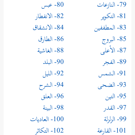
79- النازعات
80- عبس
81- التكوير
82- الانفطار
83- المطففين
84- الانشقاق
85- البروج
86- الطارق
87- الأعلى
88- الغاشية
89- الفجر
90- البلد
91- الشمس
92- الليل
93- الضحى
94- الشرح
95- التين
96- العلق
97- القدر
98- البينة
99- الزلزلة
100- العاديات
101- القارعة
102- التكاثر