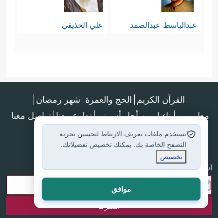
عبدالباسط عبدالصمد
علي الحذيفي
القرآن الكريم
الحج والعمرة
شهر رمضان
معا نربي أبناءنا
من أجل أسرتي
تطوع معنا
تواصل معنا
من نحن
نستخدم ملفات تعريف الارتباط لتحسين تجربة
التصفح الخاصة بك. يمكنك تخصيص تفضيلاتك.
تخصيص
اشترك في قائمتنا البريدية
موافق