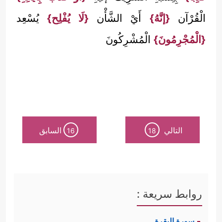
الْقُرْآن
{إنَّهُ}
أَيْ الشَّأْن
{لَا يُفْلِح}
يُسْعِد
{الْمُجْرِمُونَ}
الْمُشْرِكُونَ
التالي
السابق
16
18
روابط سريعة :
سورة البقرة