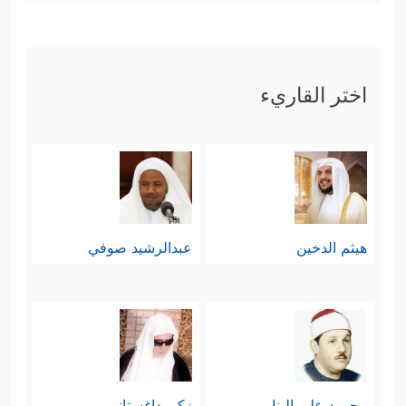
اختر القاريء
هيثم الدخين
عبدالرشيد صوفي
محمود علي البنا
زكي داغستاني