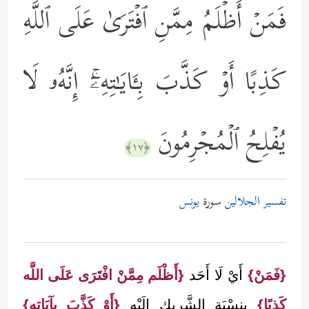
فَمَنۡ أَظۡلَمُ مِمَّنِ ٱفۡتَرَىٰ عَلَى ٱللَّهِ
كَذِبًا أَوۡ كَذَّبَ بِـَٔایَـٰتِهِۦۤۚ إِنَّهُۥ لَا
یُفۡلِحُ ٱلۡمُجۡرِمُونَ
﴿١٧﴾
تفسير الجلالين
سورة
يونس
{فَمَنْ}
أَيْ لَا أَحَد
{أَظْلَم مِمَّنْ افْتَرَى عَلَى اللَّه
كَذِبًا}
بِنِسْبَةِ الشَّرِيك إلَيْهِ
{أَوْ كَذَّبَ بِآيَاتِهِ}