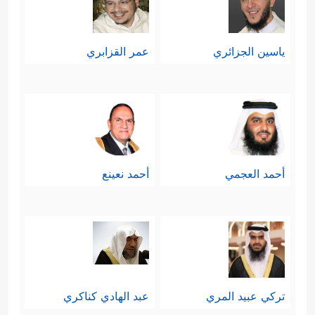
ياسين الجزائري
عمر القزابري
أحمد العجمي
أحمد نعينع
تركي عبيد المري
عبد الهادي كناكري