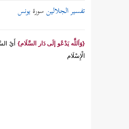
تفسير الجلالين
سورة
يونس
{وَاَللَّه يَدْعُو إلَى دَار السَّلَام}
أَيْ السَّل
الْإِسْلَام