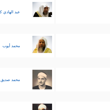
عبد الهادي ك
محمد أيوب
محمد صديق 