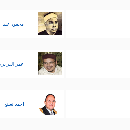
محمود عبد ا
عمر القزابري
أحمد نعينع