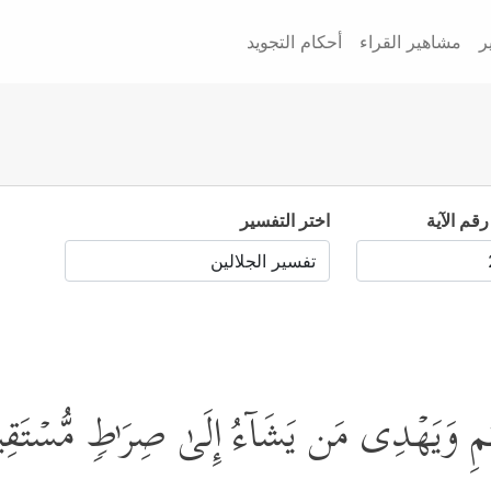
ر
مشاهير القراء
أحكام التجويد
رقم الآية
اختر التفسير
َلَـٰمِ وَیَهۡدِی مَن یَشَاۤءُ إِلَىٰ صِرَ ٰ⁠طࣲ مُّسۡتَق