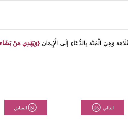
َامَة وَهِيَ الْجَنَّة بِالدُّعَاءِ إلَى الْإِيمَان
{وَيَهْدِي مَنْ يَشَاء
التالي
السابق
24
26