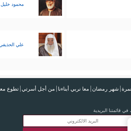
محمود خليل 
علي الحذيفي
عمرة
شهر رمضان
معا نربي أبناءنا
من أجل أسرتي
تطوع معن
في قائمتنا البريدية