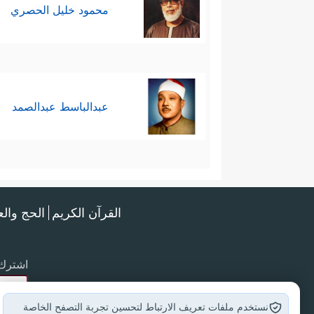
محمود خليل الحصري
عبدالباسط عبدالصمد
القرآن الكريم
الحج وال
اشترك 
نستخدم ملفات تعريف الارتباط لتحسين تجربة التصفح الخاصة