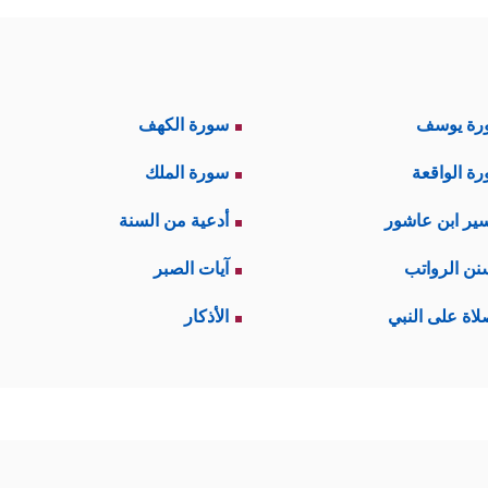
رة يوسف
سورة الكهف
ة الواقعة
سورة الملك
ير ابن عاشور
أدعية من السنة
نن الرواتب
آيات الصبر
لاة على النبي
الأذكار