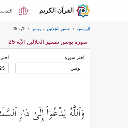
القرآن الكريم
التفاسي
الرئيسية
تفسير الجلالين
يونس
الآية 25
سورة يونس تفسير الجلالين الآية 25
اختر سورة
اختر 
وَٱللَّهُ یَدۡعُوۤاْ إِلَىٰ دَارِ ٱلسّ