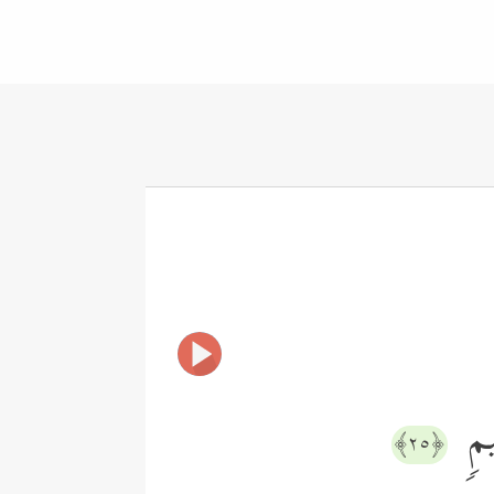
ِیمࣲ
﴿٢٥﴾