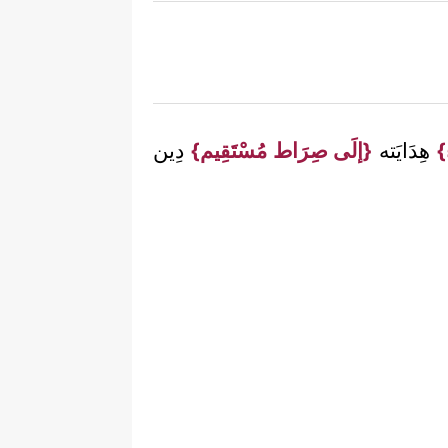
}
هِدَايَته
{إلَى صِرَاط مُسْتَقِيم}
دِين