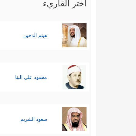
اختر القاريء
هيثم الدخين
محمود علي البنا
سعود الشريم