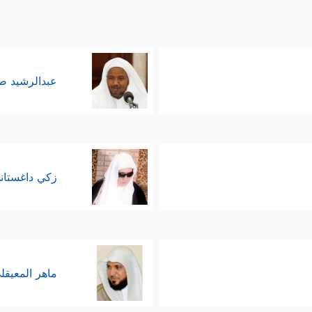
عبدالرشيد 
زكي داغستان
ماهر المعيقل