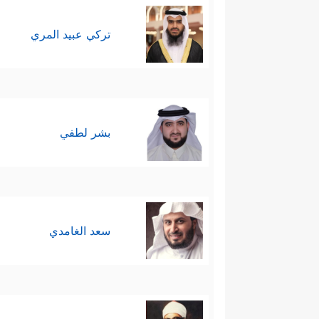
تركي عبيد المري
بشر لطفي
سعد الغامدي