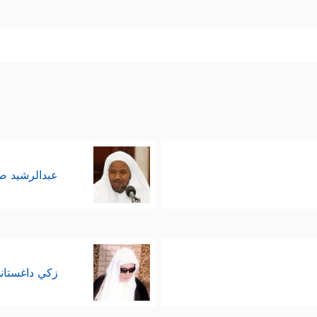
عبدالرشيد 
زكي داغستان