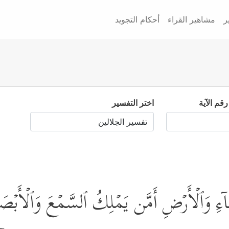
ر
مشاهير القراء
أحكام التجويد
رقم الآية
اختر التفسير
ۤءِ وَٱلۡأَرۡضِ أَمَّن یَمۡلِكُ ٱلسَّمۡعَ وَٱلۡأَبۡصَ