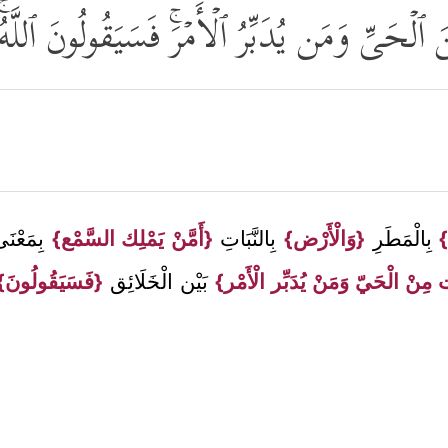
لۡحَیِّ وَمَن یُدَبِّرُ ٱلۡأَمۡرَۚ فَسَیَقُولُونَ ٱللَّهُۚ
}
بِالْمَطَرِ
{وَالْأَرْض}
بِالنَّبَاتِ
{أَمَّنْ يَمْلِك السَّمْع}
بِمَعْنَ
 مِنْ الْحَيّ وَمَنْ يُدَبِّر الْأَمْر}
بَيْن الْخَلَائِق
{فَسَيَقُولُونَ}