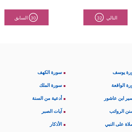
التالي
السابق
30
32
رة يوسف
سورة الكهف
ة الواقعة
سورة الملك
ير ابن عاشور
أدعية من السنة
نن الرواتب
آيات الصبر
لاة على النبي
الأذكار