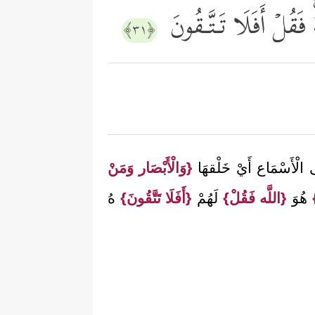
 فَقُلۡ أَفَلَا تَـتَّـقُونَ
﴿٣١﴾
ى الْأَسْمَاع أَيْ خَلْقهَا
{وَالْأَبْصَار وَمَنْ
هُوَ
{اللَّه فَقُلْ}
لَهُمْ
{أَفَلَا تَتَّقُونَ}
هُ