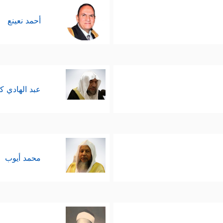
أحمد نعينع
عبد الهادي ك
محمد أيوب