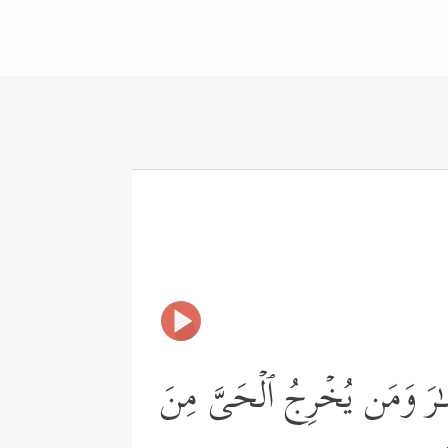
ـٰرَ وَمَن یُخۡرِجُ ٱلۡحَیَّ مِنَ