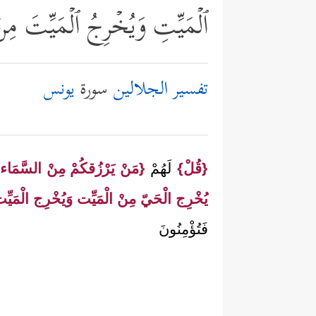
ٱلۡمَیِّتِ وَیُخۡرِجُ ٱلۡمَیِّتَ مِنَ ٱ
تفسير الجلالين
سورة
يونس
{قُلْ}
لَهُمْ
{مَنْ يَرْزُقكُمْ مِنْ السَّمَاء
يُخْرِج الْحَيّ مِنْ الْمَيِّت وَيُخْرِج الْمَيِّت
فَتُؤْمِنُونَ