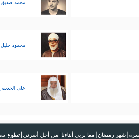
محمد صديق 
محمود خليل 
علي الحذيفي
عمرة
شهر رمضان
معا نربي أبناءنا
من أجل أسرتي
تطوع معن