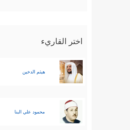
اختر القاريء
هيثم الدخين
محمود علي البنا