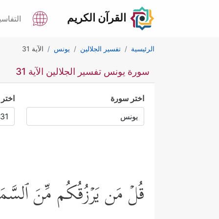
القرآن الكريم
التفاسي
الرئيسية
تفسير الجلالين
يونس
الآية 31
سورة يونس تفسير الجلالين الآية 31
اختر سورة
اختر 
قُلۡ مَن یَرۡزُقُكُم مِّنَ ٱلسَّمَا