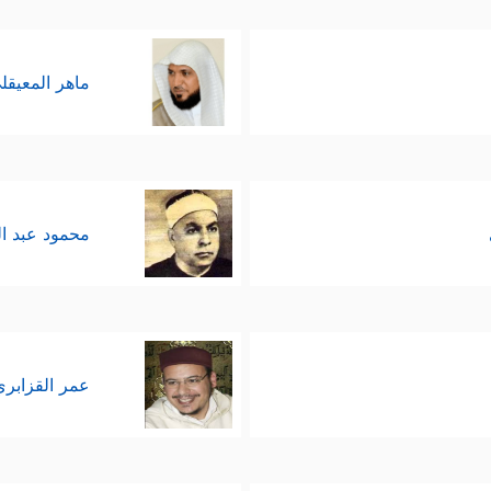
ماهر المعيقل
محمود عبد ا
عمر القزابري