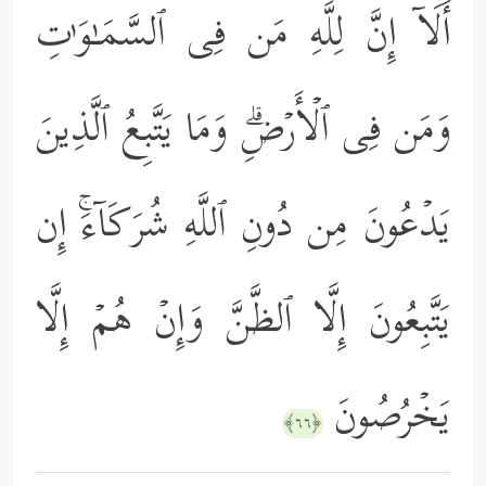
أَلَاۤ إِنَّ لِلَّهِ مَن فِی ٱلسَّمَـٰوَ ٰ⁠تِ
وَمَن فِی ٱلۡأَرۡضِۗ وَمَا یَتَّبِعُ ٱلَّذِینَ
یَدۡعُونَ مِن دُونِ ٱللَّهِ شُرَكَاۤءَۚ إِن
یَتَّبِعُونَ إِلَّا ٱلظَّنَّ وَإِنۡ هُمۡ إِلَّا
یَخۡرُصُونَ
﴿٦٦﴾