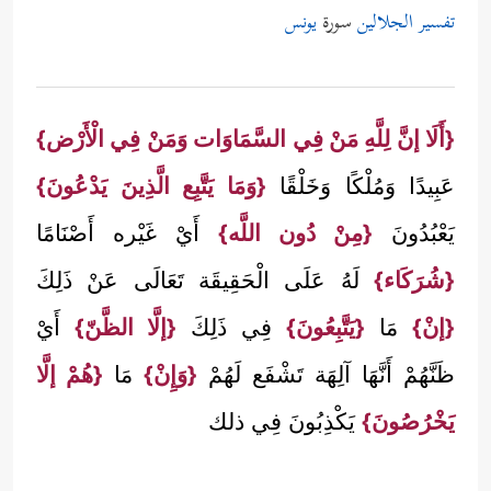
تفسير الجلالين
سورة
يونس
{أَلَا إنَّ لِلَّهِ مَنْ فِي السَّمَاوَات وَمَنْ فِي الْأَرْض}
عَبِيدًا وَمُلْكًا وَخَلْقًا
{وَمَا يَتَّبِع الَّذِينَ يَدْعُونَ}
يَعْبُدُونَ
{مِنْ دُون اللَّه}
أَيْ غَيْره أَصْنَامًا
{شُرَكَاء}
لَهُ عَلَى الْحَقِيقَة تَعَالَى عَنْ ذَلِكَ
{إنْ}
مَا
{يَتَّبِعُونَ}
فِي ذَلِكَ
{إلَّا الظَّنّ}
أَيْ
ظَنَّهُمْ أَنَّهَا آلِهَة تَشْفَع لَهُمْ
{وَإِنْ}
مَا
{هُمْ إلَّا
يَخْرُصُونَ}
يَكْذِبُونَ فِي ذلك