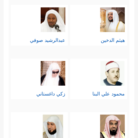
هيثم الدخين
عبدالرشيد صوفي
محمود علي البنا
زكي داغستاني