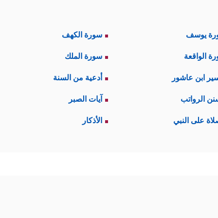
رة يوسف
سورة الكهف
ة الواقعة
سورة الملك
ير ابن عاشور
أدعية من السنة
نن الرواتب
آيات الصبر
لاة على النبي
الأذكار