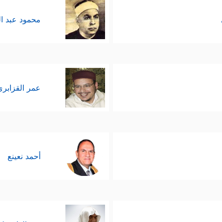
محمود عبد ا
عمر القزابري
أحمد نعينع