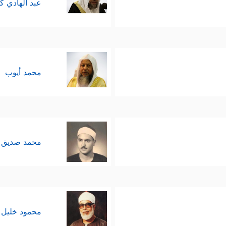
عبد الهادي ك
محمد أيوب
محمد صديق 
محمود خليل 