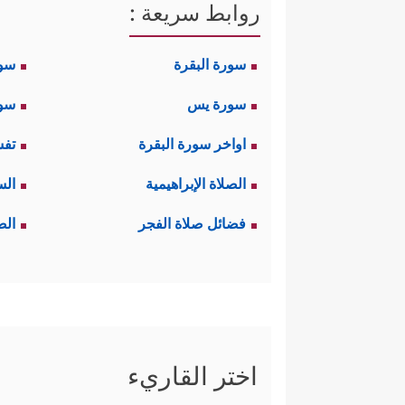
روابط سريعة :
سورة البقرة
سو
سورة يس
سور
اواخر سورة البقرة
تفس
الصلاة الإبراهيمية
الس
فضائل صلاة الفجر
الص
اختر القاريء