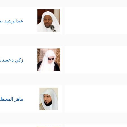
عبدالرشيد 
زكي داغستان
ماهر المعيقل