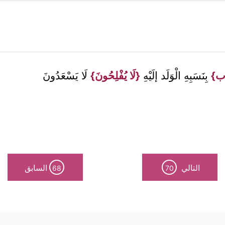
ذِب}
بِنَسَبِهِ الْوَلَد إلَيْهِ
{لَا يُفْلِحُونَ}
لَا يَسْعَدُونَ
التالي
السابق
68
70