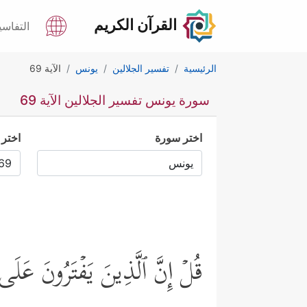
القرآن الكريم
التفاسي
الرئيسية
تفسير الجلالين
يونس
الآية 69
سورة يونس تفسير الجلالين الآية 69
اختر سورة
اختر 
قُلۡ إِنَّ ٱلَّذِینَ یَفۡتَرُونَ عَل