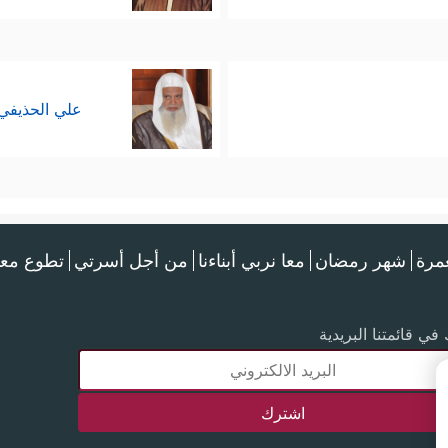
علي الحذيفي
عمرة
شهر رمضان
معا نربي أبناءنا
من أجل أسرتي
تطوع معن
في قائمتنا البريدية