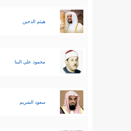
هيثم الدخين
محمود علي البنا
سعود الشريم