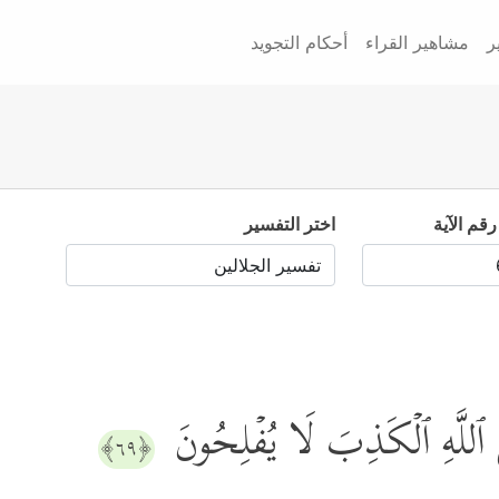
ر
مشاهير القراء
أحكام التجويد
رقم الآية
اختر التفسير
َى ٱللَّهِ ٱلۡكَذِبَ لَا یُفۡلِحُونَ
﴿٦٩﴾