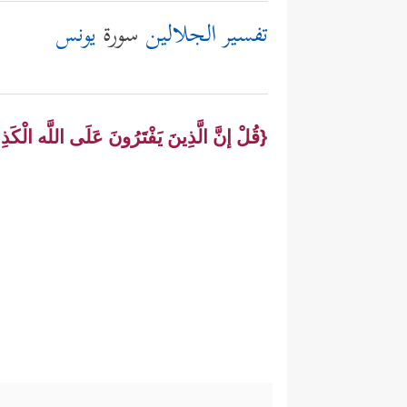
تفسير الجلالين
سورة
يونس
{قُلْ إنَّ الَّذِينَ يَفْتَرُونَ عَلَى اللَّه الْكَ