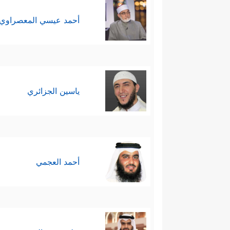
أحمد عيسي المعصراوي
ياسين الجزائري
أحمد العجمي