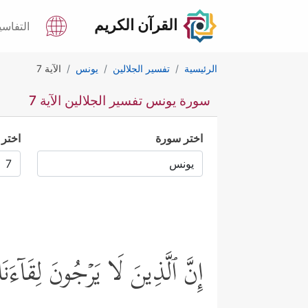
القرآن الكريم
التفاسي
الرئيسية
تفسير الجلالين
يونس
الآية 7
سورة يونس تفسير الجلالين الآية 7
اختر سورة
اختر 
إِنَّ ٱلَّذِینَ لَا یَرۡجُونَ لِقَاۤءَنَا