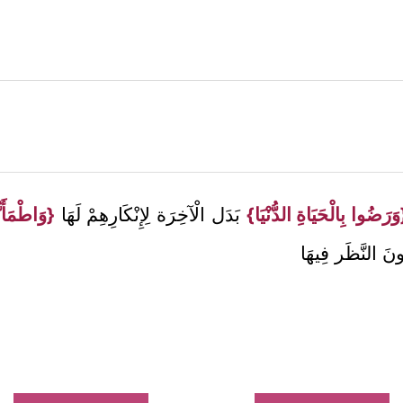
َرَضُوا بِالْحَيَاةِ الدُّنْيَا}
بَدَل الْآخِرَة لِإِنْكَارِهِمْ لَهَا
{وَاطْمَأَنّ
ونَ النَّظَر فِيهَا