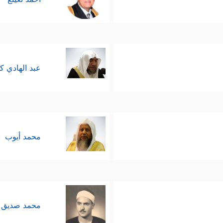
عبد الهادي ك
محمد أيوب
محمد صديق 