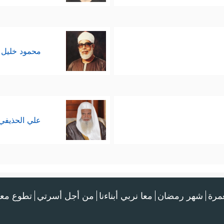
محمود خليل 
علي الحذيفي
عمرة
شهر رمضان
معا نربي أبناءنا
من أجل أسرتي
تطوع معن