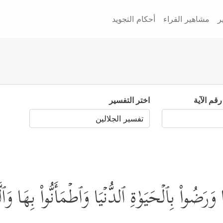
ر
مشاهير القراء
أحكام التجويد
رقم الآية
اختر التفسير
 وَرَضُواْ بِٱلۡحَیَوٰةِ ٱلدُّنۡیَا وَٱطۡمَأَنُّواْ بِهَا وَٱ