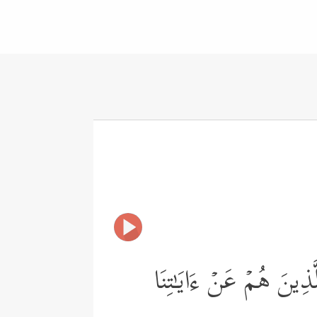
لَّذِینَ هُمۡ عَنۡ ءَایَـٰتِنَا