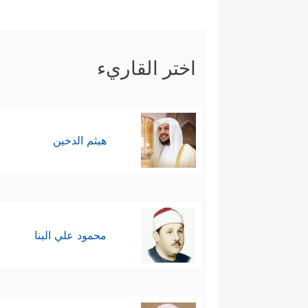
اختر القاريء
هيثم الدخين
محمود علي البنا