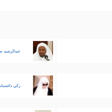
عبدالرشيد 
زكي داغستان