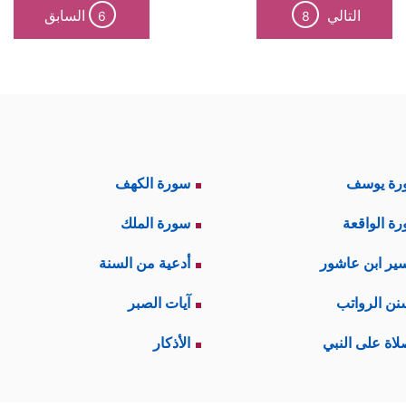
التالي
السابق
6
8
رة يوسف
سورة الكهف
ة الواقعة
سورة الملك
ير ابن عاشور
أدعية من السنة
نن الرواتب
آيات الصبر
لاة على النبي
الأذكار