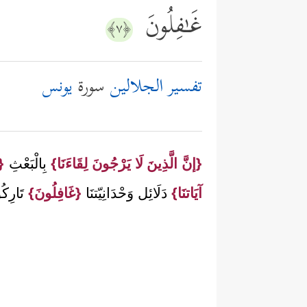
غَـٰفِلُونَ
﴿٧﴾
تفسير الجلالين
سورة
يونس
{إنَّ الَّذِينَ لَا يَرْجُونَ لِقَاءَنَا}
بِالْبَعْثِ
{و
آيَاتنَا}
دَلَائِل وَحْدَانِيّتنَا
{غَافِلُونَ}
تَارِكُ