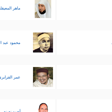
ماهر المعيقل
محمود عبد ا
عمر القزابري
أحمد نعينع