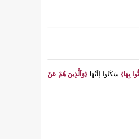
ُوا بِهَا}
سَكَنُوا إلَيْهَا
{وَاَلَّذِينَ هُمْ عَنْ