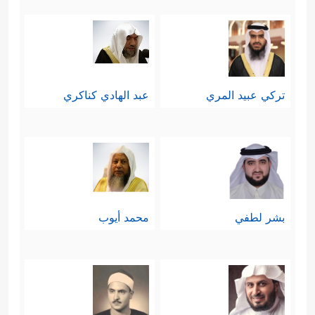
تركي عبيد المري
عبد الهادي كناكري
بشر لطفي
محمد أيوب