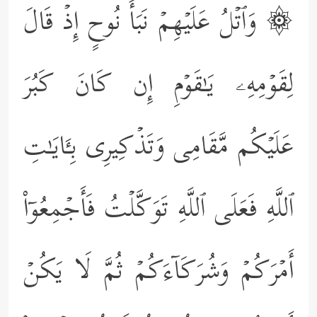
۞ وَٱتۡلُ عَلَیۡهِمۡ نَبَأَ نُوحٍ إِذۡ قَالَ
لِقَوۡمِهِۦ یَـٰقَوۡمِ إِن كَانَ كَبُرَ
عَلَیۡكُم مَّقَامِی وَتَذۡكِیرِی بِـَٔایَـٰتِ
ٱللَّهِ فَعَلَى ٱللَّهِ تَوَكَّلۡتُ فَأَجۡمِعُوۤاْ
أَمۡرَكُمۡ وَشُرَكَاۤءَكُمۡ ثُمَّ لَا یَكُنۡ