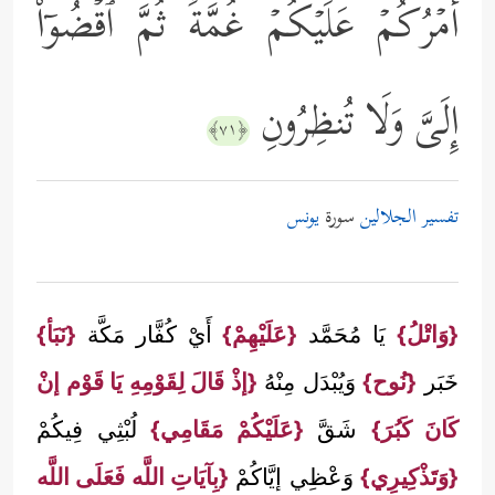
أَمۡرُكُمۡ عَلَیۡكُمۡ غُمَّةࣰ ثُمَّ ٱقۡضُوۤاْ
إِلَیَّ وَلَا تُنظِرُونِ
﴿٧١﴾
تفسير الجلالين
سورة
يونس
{وَاتْلُ}
يَا مُحَمَّد
{عَلَيْهِمْ}
أَيْ كُفَّار مَكَّة
{نَبَأ}
خَبَر
{نُوح}
وَيُبْدَل مِنْهُ
{إذْ قَالَ لِقَوْمِهِ يَا قَوْم إنْ
كَانَ كَبُرَ}
شَقَّ
{عَلَيْكُمْ مَقَامِي}
لُبْثِي فِيكُمْ
{وَتَذْكِيرِي}
وَعْظِي إيَّاكُمْ
{بِآيَاتِ اللَّه فَعَلَى اللَّه