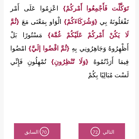
تَوَكَّلْت فَأَجْمِعُوا أَمْركُمْ}
اعْزِمُوا عَلَى أَمْر
تَفْعَلُونَهُ بِي
{وَشُرَكَاءَكُمْ}
الْوَاو بِمَعْنَى مَعَ
{ثُمَّ
لَا يَكُنْ أَمْركُمْ عَلَيْكُمْ غُمَّة}
مَسْتُورًا بَلْ
أَظْهِرُوهُ وَجَاهِرُونِي بِهِ
{ثُمَّ اقْضُوا إلَيَّ}
امْضُوا
فِيمَا أَرَدْتُمُوهُ
{وَلَا تُنْظِرُونِ}
تُمْهِلُونِ فَإِنِّي
لَسْت مُبَالِيًا بِكُمْ
التالي
السابق
70
72