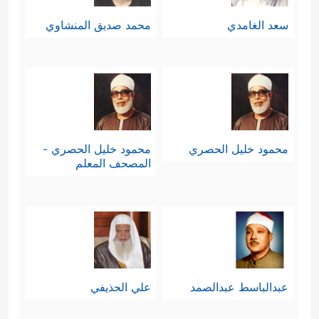
سعد الغامدي
محمد صديق المنشاوي
محمود خليل الحصري
محمود خليل الحصري -
المصحف المعلم
عبدالباسط عبدالصمد
علي الحذيفي