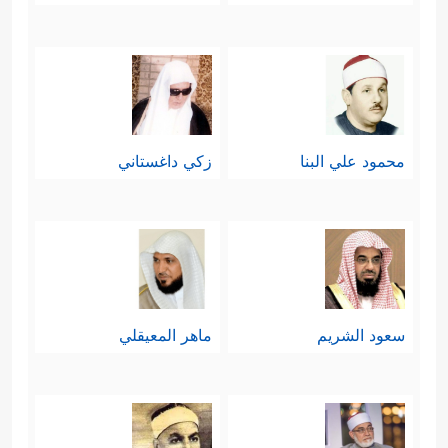
محمود علي البنا
زكي داغستاني
سعود الشريم
ماهر المعيقلي