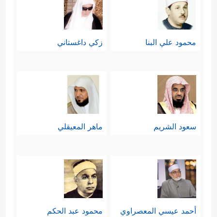
محمود علي البنا
زكي داغستاني
سعود الشريم
ماهر المعيقلي
أحمد عيسي المعصراوي
محمود عبد الحكم