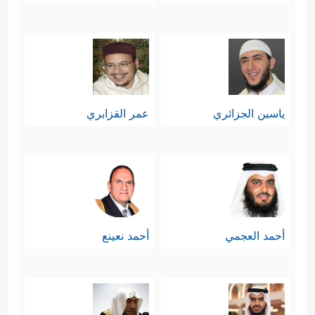
ياسين الجزائري
عمر القزابري
أحمد العجمي
أحمد نعينع