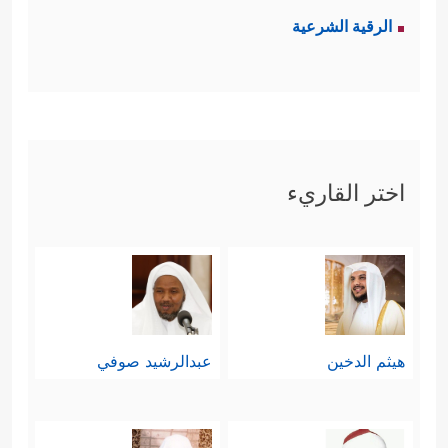
الرقية الشرعية
اختر القاريء
هيثم الدخين
عبدالرشيد صوفي