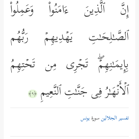
إِنَّ ٱلَّذِینَ ءَامَنُواْ وَعَمِلُواْ
ٱلصَّـٰلِحَـٰتِ یَهۡدِیهِمۡ رَبُّهُم
بِإِیمَـٰنِهِمۡۖ تَجۡرِی مِن تَحۡتِهِمُ
ٱلۡأَنۡهَـٰرُ فِی جَنَّـٰتِ ٱلنَّعِیمِ
﴿٩﴾
تفسير الجلالين
سورة
يونس