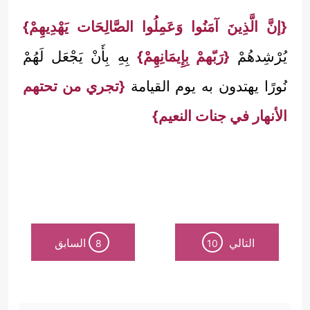
{إنَّ الَّذِينَ آمَنُوا وَعَمِلُوا الصَّالِحَات يَهْدِيهِمْ}
يُرْشِدهُمْ
{رَبّهمْ بِإِيمَانِهِمْ}
بِهِ بِأَنْ يَجْعَل لَهُمْ
نُورًا يهتدون به يوم القيامة
{تجري من تحتهم
الأنهار في جنات النعيم}
التالي
السابق
8
10