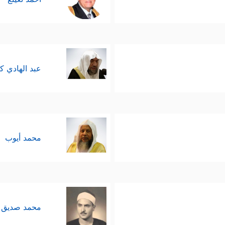
عبد الهادي ك
محمد أيوب
محمد صديق 