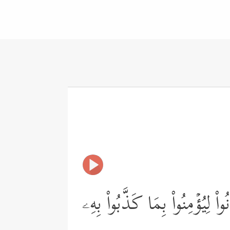
ْ لِیُؤۡمِنُواْ بِمَا كَذَّبُواْ بِهِۦ