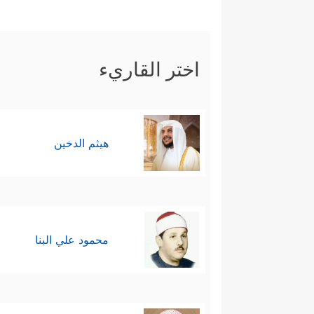
اختر القاريء
هيثم الدخين
محمود علي البنا