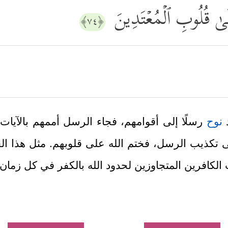
لَىٰ قُلُوبِ ٱلۡمُعۡتَدِینَ
﴿٧٤﴾
د
نوح
رسلًا إلى أقوامهم، فجاء الرسل أممهم بالآيات 
كذيب الرسل، فختم الله على قلوبهم. مثل هذا الختم
لكافرين المتجاوزين لحدود الله بالكفر في كل زمان