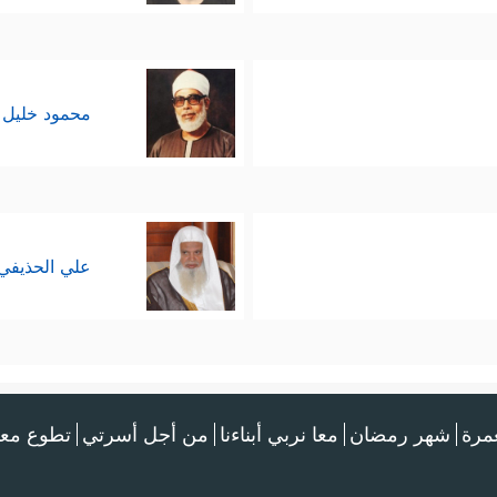
محمود خليل 
علي الحذيفي
عمرة
شهر رمضان
معا نربي أبناءنا
من أجل أسرتي
تطوع معن