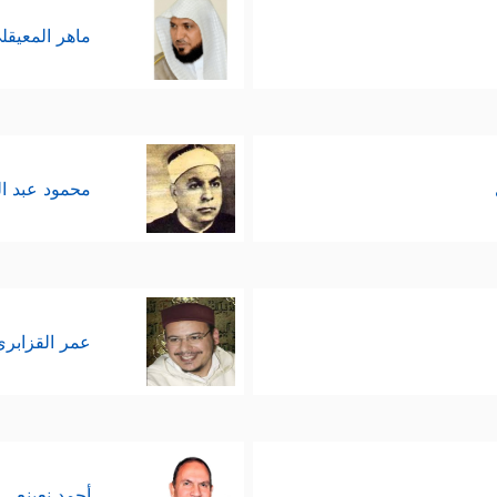
ماهر المعيقل
محمود عبد ا
عمر القزابري
أحمد نعينع