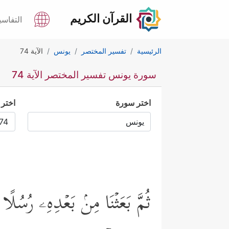
القرآن الكريم
التفاسي
الرئيسية
تفسير المختصر
يونس
الآية 74
سورة يونس تفسير المختصر الآية 74
اختر سورة
اختر 
ثُمَّ بَعَثۡنَا مِنۢ بَعۡدِهِۦ رُسُلًا إ