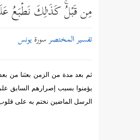
مِن قَبۡلُۚ كَذَ ٰ⁠لِكَ نَطۡبَعُ عَ
تفسير المختصر
سورة
يونس
ثم بعد مدة من الزمن بعثنا من بع
يؤمنوا بسبب إصرارهم السابق على ت
الرسل الماضين نختم به على قلوب ا