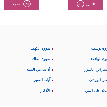
التالي
السابق
73
75
رة يوسف
سورة الكهف
ة الواقعة
سورة الملك
ير ابن عاشور
أدعية من السنة
نن الرواتب
آيات الصبر
لاة على النبي
الأذكار