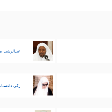
عبدالرشيد 
زكي داغستان