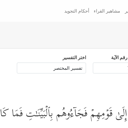
ر
مشاهير القراء
أحكام التجويد
رقم الآية
اختر التفسير
ِلَىٰ قَوۡمِهِمۡ فَجَاۤءُوهُم بِٱلۡبَیِّنَـٰتِ فَمَا كَانُوا