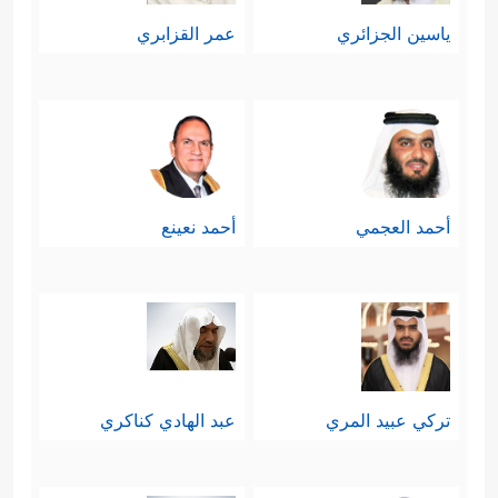
ياسين الجزائري
عمر القزابري
أحمد العجمي
أحمد نعينع
تركي عبيد المري
عبد الهادي كناكري