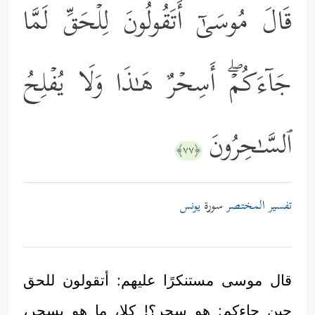
قَالَ مُوسَىٰۤ أَتَقُولُونَ لِلۡحَقِّ لَمَّا
جَاۤءَكُمۡۖ أَسِحۡرٌ هَـٰذَا وَلَا یُفۡلِحُ
ٱلسَّـٰحِرُونَ
﴿٧٧﴾
تفسير المختصر
سورة
يونس
قال موسى مستنكرًا عليهم: أتقولون للحق
حين جاءكم: هو سحر؟! كلا، ما هو بسحر،