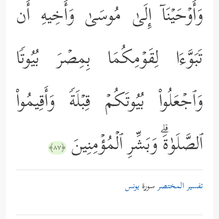
وَأَوۡحَیۡنَاۤ إِلَىٰ مُوسَىٰ وَأَخِیهِ أَن
تَبَوَّءَا لِقَوۡمِكُمَا بِمِصۡرَ بُیُوتࣰا
وَٱجۡعَلُواْ بُیُوتَكُمۡ قِبۡلَةࣰ وَأَقِیمُواْ
ٱلصَّلَوٰةَۗ وَبَشِّرِ ٱلۡمُؤۡمِنِینَ
﴿٨٧﴾
تفسير المختصر
سورة
يونس