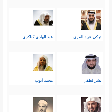
تركي عبيد المري
عبد الهادي كناكري
بشر لطفي
محمد أيوب