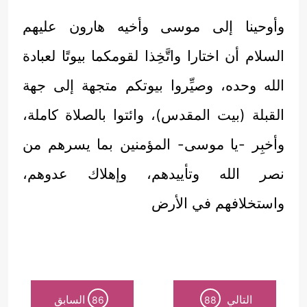
وأوحينا إلى موسى وأخيه هارون عليهم
السلام أن اختارا واتَّخِذا لقومكما بيوتًا لعبادة
الله وحده، وصيِّروا بيوتكم متجهة إلى جهة
القبلة (بيت المقدس)، وائتوا بالصلاة كاملة،
وأخبِر -يا موسى- المؤمنين بما يسرهم من
نصر الله وتأييدهم، وإهلاك عدوهم،
واستخلافهم في الأرض
التالي
السابق
86
88