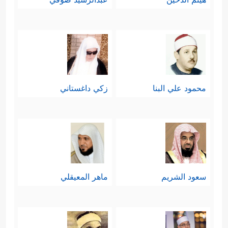
محمود علي البنا
زكي داغستاني
سعود الشريم
ماهر المعيقلي