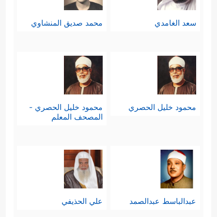
سعد الغامدي
محمد صديق المنشاوي
محمود خليل الحصري
محمود خليل الحصري -
المصحف المعلم
عبدالباسط عبدالصمد
علي الحذيفي