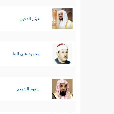
هيثم الدخين
محمود علي البنا
سعود الشريم