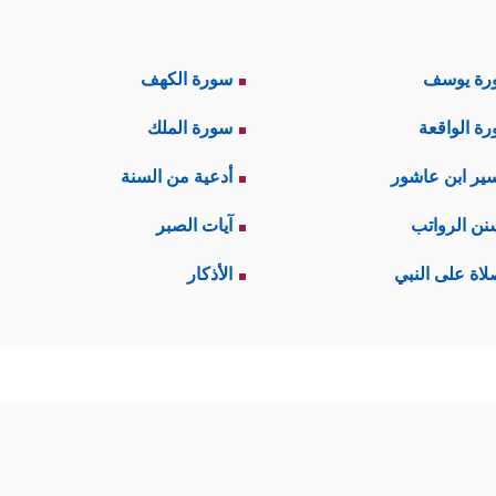
رة يوسف
سورة الكهف
ة الواقعة
سورة الملك
ير ابن عاشور
أدعية من السنة
نن الرواتب
آيات الصبر
لاة على النبي
الأذكار