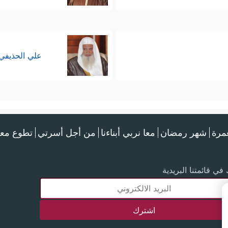
علي الحذيفي
عمرة
شهر رمضان
معا نربي أبناءنا
من أجل أسرتي
تطوع معن
في قائمتنا البريدية