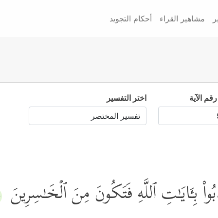
ر
مشاهير القراء
أحكام التجويد
رقم الآية
اختر التفسير
ُواْ بِـَٔایَـٰتِ ٱللَّهِ فَتَكُونَ مِنَ ٱلۡخَـٰسِرِینَ
٥﴾