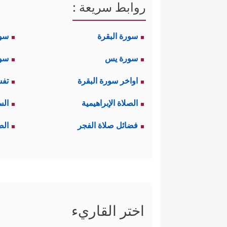
روابط سريعة :
سورة البقرة
سو
سورة يس
سور
اواخر سورة البقرة
تفس
الصلاة الإبراهيمية
الس
فضائل صلاة الفجر
الص
اختر القاريء