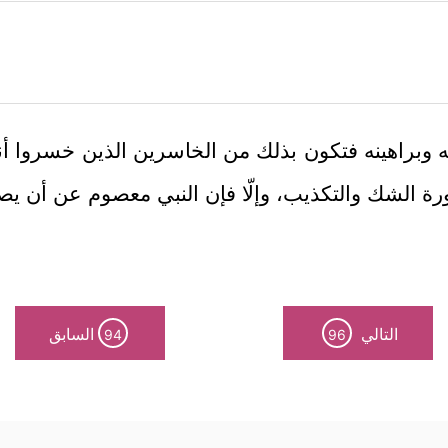
له وبراهينه فتكون بذلك من الخاسرين الذين خسروا أن
رة الشك والتكذيب، وإلّا فإن النبي معصوم عن أن ي
التالي
السابق
94
96