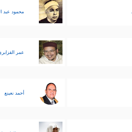
محمود عبد ا
عمر القزابري
أحمد نعينع