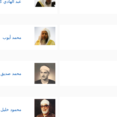
عبد الهادي ك
محمد أيوب
محمد صديق 
محمود خليل 