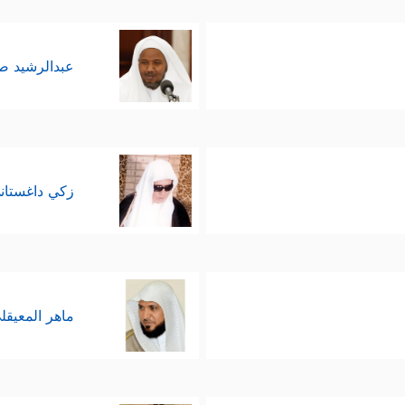
عبدالرشيد 
زكي داغستان
ماهر المعيقل