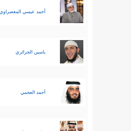
أحمد عيسي المعصراوي
ياسين الجزائري
أحمد العجمي