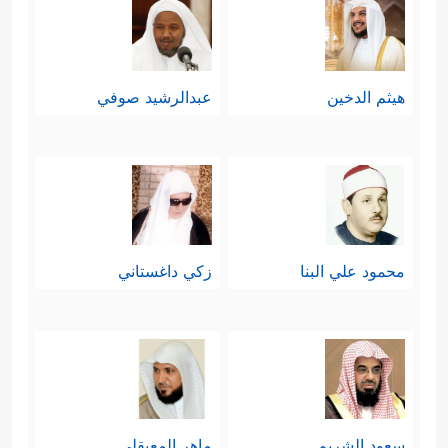
هيثم الدخين
عبدالرشيد صوفي
محمود علي البنا
زكي داغستاني
سعود الشريم
ماهر المعيقلي