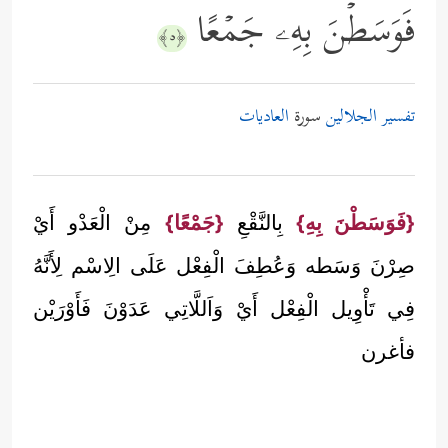
فَوَسَطۡنَ بِهِۦ جَمۡعًا
﴿٥﴾
تفسير الجلالين
سورة
العاديات
{فَوَسَطْنَ بِهِ}
بِالنَّقْعِ
{جَمْعًا}
مِنْ الْعَدْو أَيْ
صِرْنَ وَسَطه وَعُطِفَ الْفِعْل عَلَى الِاسْم لِأَنَّهُ
فِي تَأْوِيل الْفِعْل أَيْ وَاَللَّاتِي عَدَوْنَ فَأَوْرَيْن
فأغرن