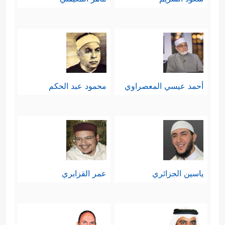
أحمد عيسي المعصراوي
محمود عبد الحكم
ياسين الجزائري
عمر القزابري