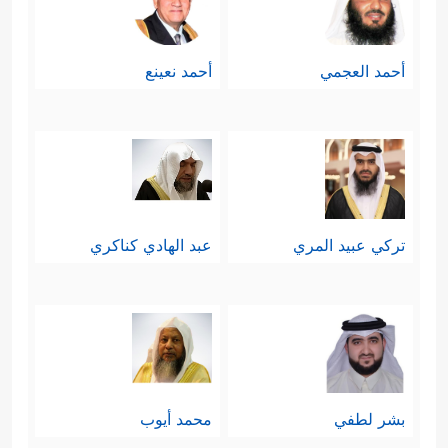
أحمد العجمي
أحمد نعينع
تركي عبيد المري
عبد الهادي كناكري
بشر لطفي
محمد أيوب