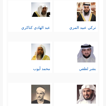
تركي عبيد المري
عبد الهادي كناكري
بشر لطفي
محمد أيوب