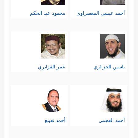
أحمد عيسي المعصراوي
محمود عبد الحكم
ياسين الجزائري
عمر القزابري
أحمد العجمي
أحمد نعينع