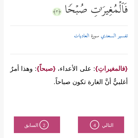
فَٱلۡمُغِیرَ ٰ⁠تِ صُبۡحࣰا
﴿٣﴾
تفسير السعدي
سورة
العاديات
{فالمغيراتِ}
: على الأعداء،
{صبحاً}
: وهذا أمرٌ
أغلبيٌّ أنَّ الغارة تكون صباحاً.
التالي
السابق
2
4