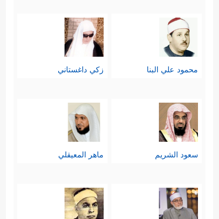
محمود علي البنا
زكي داغستاني
سعود الشريم
ماهر المعيقلي