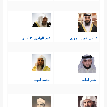
تركي عبيد المري
عبد الهادي كناكري
بشر لطفي
محمد أيوب