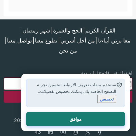
القرآن الكريم
الحج والعمرة
شهر رمضان
معا نربي أبناءنا
من أجل أسرتي
تطوع معنا
تواصل معنا
من نحن
اشترك في قائمتنا البريدية
نستخدم ملفات تعريف الارتباط لتحسين تجربة
التصفح الخاصة بك. يمكنك تخصيص تفضيلاتك.
تخصيص
موافق
جميع الحقوق محفوظة لموقع إسلام أون لاين © 2025