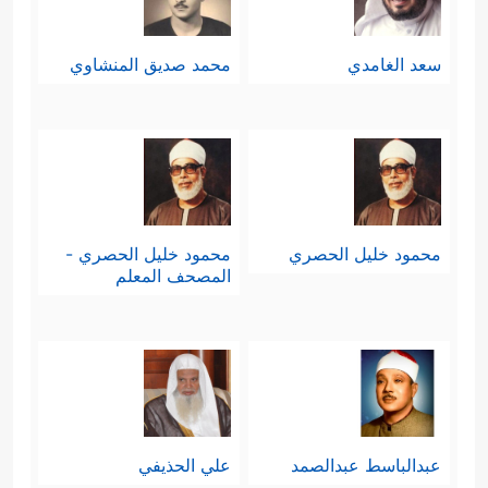
سعد الغامدي
محمد صديق المنشاوي
محمود خليل الحصري
محمود خليل الحصري -
المصحف المعلم
عبدالباسط عبدالصمد
علي الحذيفي