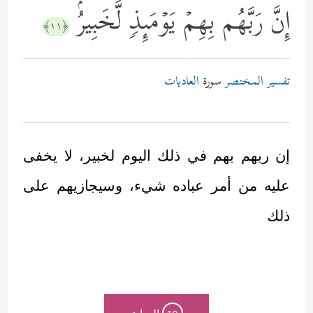
إِنَّ رَبَّهُم بِهِمۡ یَوۡمَىِٕذࣲ لَّخَبِیرُۢ
﴿١١﴾
تفسير المختصر
سورة
العاديات
إن ربهم بهم في ذلك اليوم لخبير، لا يخفى
عليه من أمر عباده شيء، وسيجازيهم على
ذلك