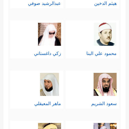
هيثم الدخين
عبدالرشيد صوفي
محمود علي البنا
زكي داغستاني
سعود الشريم
ماهر المعيقلي