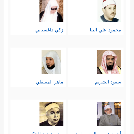
محمود علي البنا
زكي داغستاني
سعود الشريم
ماهر المعيقلي
أحمد عيسي المعصراوي
محمود عبد الحكم