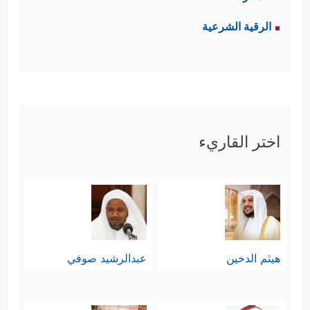
الرقية الشرعية
اختر القاريء
هيثم الدخين
عبدالرشيد صوفي