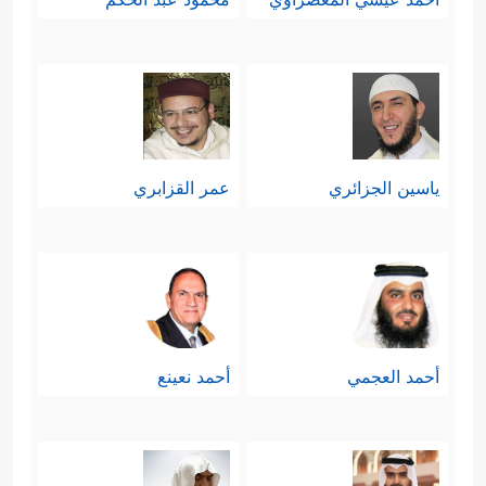
ياسين الجزائري
عمر القزابري
أحمد العجمي
أحمد نعينع