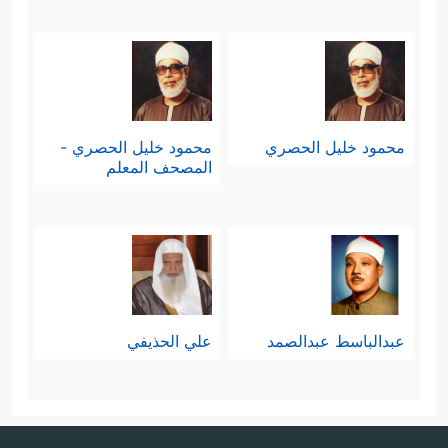
محمود خليل الحصري
محمود خليل الحصري -
المصحف المعلم
عبدالباسط عبدالصمد
علي الحذيفي