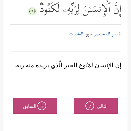
إِنَّ ٱلۡإِنسَـٰنَ لِرَبِّهِۦ لَكَنُودࣱ
﴿٦﴾
تفسير المختصر
سورة
العاديات
إن الإنسان لمَنُوع للخير الَّذي يريده منه ربه.
التالي
السابق
5
7