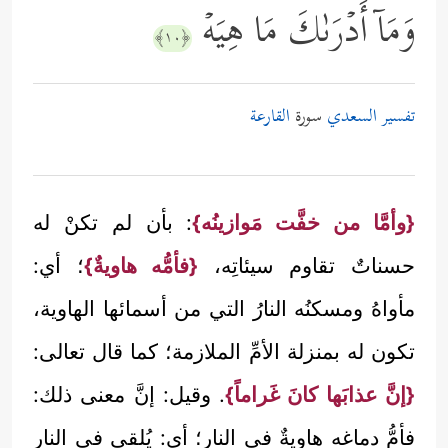
وَمَاۤ أَدۡرَىٰكَ مَا هِیَهۡ
﴿١٠﴾
تفسير السعدي
سورة
القارعة
{وأمَّا من خفَّت مَوازينُه}
: بأن لم تكنْ له
حسناتٌ تقاوم سيئاتِه،
{فأمُّه هاويةٌ}
؛ أي:
مأواهُ ومسكنُه النارُ التي من أسمائها الهاوية،
تكون له بمنزلة الأمِّ الملازمة؛ كما قال تعالى:
{إنَّ عذابَها كانَ غَراماً}
. وقيل: إنَّ معنى ذلك:
فأمُّ دماغه هاويةٌ في النار؛ أي: يُلقى في النار