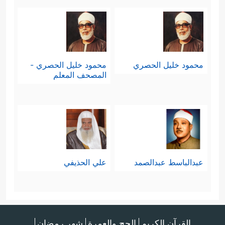
محمود خليل الحصري
محمود خليل الحصري -
المصحف المعلم
عبدالباسط عبدالصمد
علي الحذيفي
القرآن الكريم
الحج والعمرة
شهر رمضان