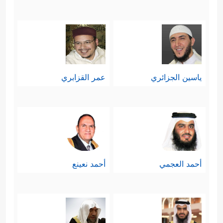
ياسين الجزائري
عمر القزابري
أحمد العجمي
أحمد نعينع