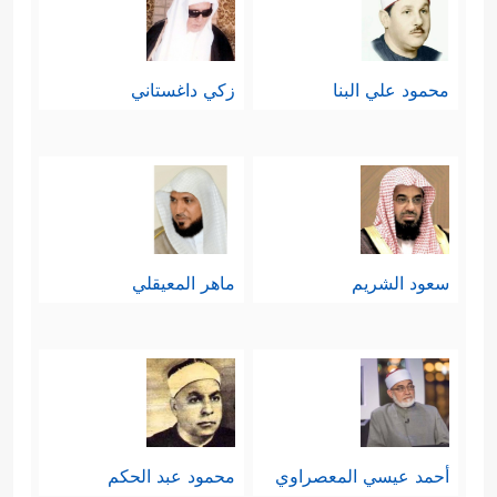
محمود علي البنا
زكي داغستاني
سعود الشريم
ماهر المعيقلي
أحمد عيسي المعصراوي
محمود عبد الحكم