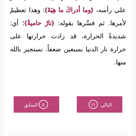
على رأسه،
{وما أدراكَ ما هِيَهْ}
: وهذا تعظيمٌ
لأمرها. ثم فسَّرها بقوله:
{نارٌ حاميةٌ}
؛ أي:
شديدةُ الحرارة، قد زادت حرارتها على
حرارة نار الدنيا بسبعين ضعفاً. نستجير بالله
منها.
التالي
السابق
9
11