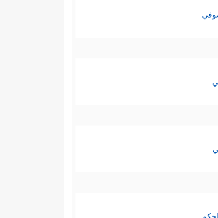
صوفي
ي
ي
لحكم