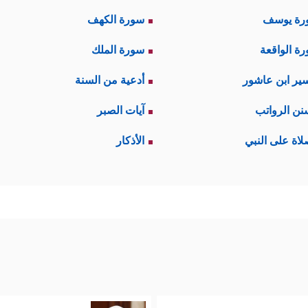
رة يوسف
سورة الكهف
ة الواقعة
سورة الملك
ير ابن عاشور
أدعية من السنة
نن الرواتب
آيات الصبر
لاة على النبي
الأذكار