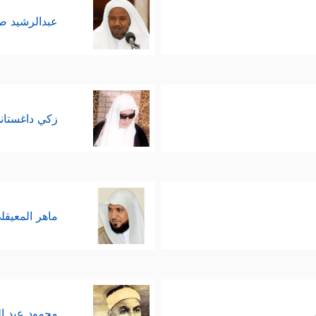
عبدالرشيد 
زكي داغستان
ماهر المعيقل
محمود عبد ا