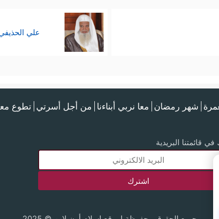
علي الحذيفي
عمرة
شهر رمضان
معا نربي أبناءنا
من أجل أسرتي
تطوع معن
في قائمتنا البريدية
جميع الحقوق محفوظة لموقع إسلام أون لاين © 2025