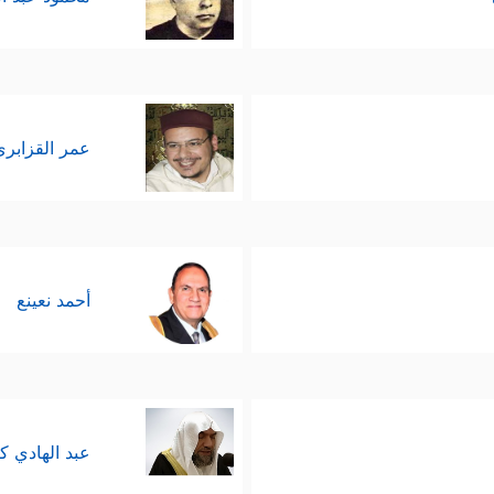
عمر القزابري
أحمد نعينع
عبد الهادي ك