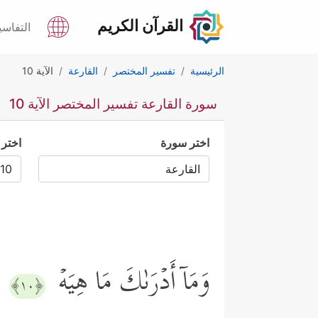
القرآن الكريم
التفاسي
الرئيسية
تفسير المختصر
القارعة
الآية 10
سورة القارعة تفسير المختصر الآية 10
اختر سورة
اختر 
وَمَاۤ أَدۡرَىٰكَ مَا هِیَهۡ
﴿١٠﴾