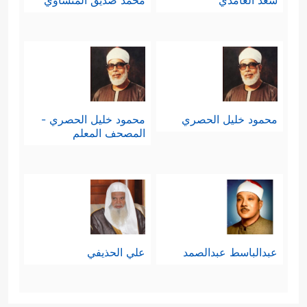
سعد الغامدي
محمد صديق المنشاوي
محمود خليل الحصري
محمود خليل الحصري -
المصحف المعلم
عبدالباسط عبدالصمد
علي الحذيفي