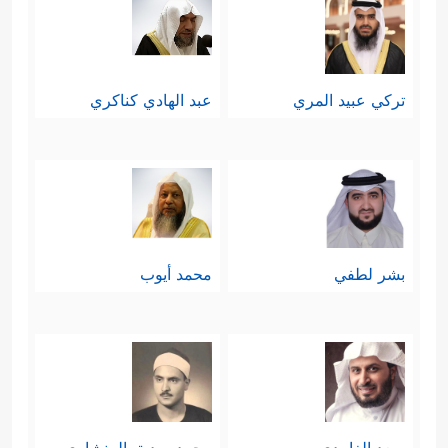
تركي عبيد المري
عبد الهادي كناكري
بشر لطفي
محمد أيوب