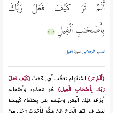
أَلَمۡ تَرَ كَیۡفَ فَعَلَ رَبُّكَ
بِأَصۡحَـٰبِ ٱلۡفِیلِ
﴿١﴾
تفسير الجلالين
سورة
الفيل
{أَلَمْ تَرَ}
اِسْتِفْهَام تَعَجُّب أَيْ اِعْجَبْ
{كَيْف فَعَلَ
رَبّك بِأَصْحَابِ الْفِيل}
هُوَ مَحْمُود وَأَصْحَابه
أَبَرْهَة مَلِك الْيَمَن وَجَيْشه بَنَى بِصَنْعَاء كَنِيسَة
لِيَصْرِف إِلَيْهَا الْحَاجّ عَنْ مَكَّة فَأَحْدَثَ رَجُل مِنْ