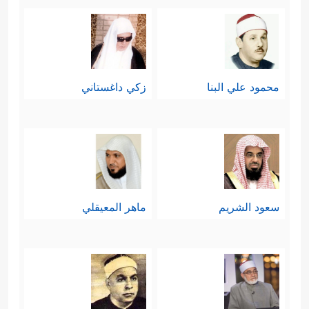
محمود علي البنا
زكي داغستاني
سعود الشريم
ماهر المعيقلي