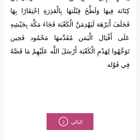
كِنَانَة فِيهَا وَلَطَّخَ قِبْلَتهَا بِالْعَذِرَةِ اِحْتِقَارًا بِهَا
فَحَلَفَ أَبَرْهَة لَيَهْدِمَنَّ الْكَعْبَة فَجَاءَ مَكَّة بِجَيْشِهِ
عَلَى أَفْيَال الْيَمَن مُقَدَّمهَا مَحْمُود فَحِين
تَوَجَّهُوا لِهَدْمِ الْكَعْبَة أَرْسَلَ اللَّه عَلَيْهِمْ مَا قَصَّهُ
فِي قَوْله
التالي
2