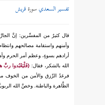
تفسير السعدي
سورة
قريش
قال كثيرٌ من المفسِّرين: إنَّ الجار
وأمنهم واستقامة مصالحهم وانتظام
أرادهم بسوءٍ، وعظم أمر الحرم وأه
الله بالشكر، فقال:
{فَلْيَعْبُدوا ربَّ
فرغدُ الرِّزق والأمن من الخوف من أ
الظَّاهرة والباطنة. وخصَّ الله الربوبي