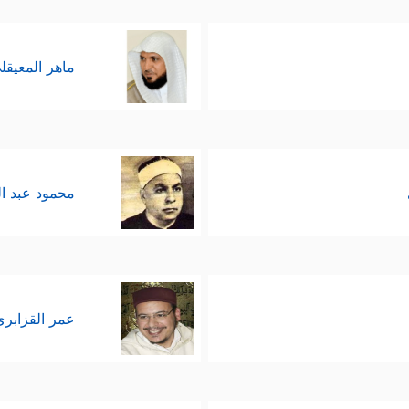
ماهر المعيقل
محمود عبد ا
عمر القزابري