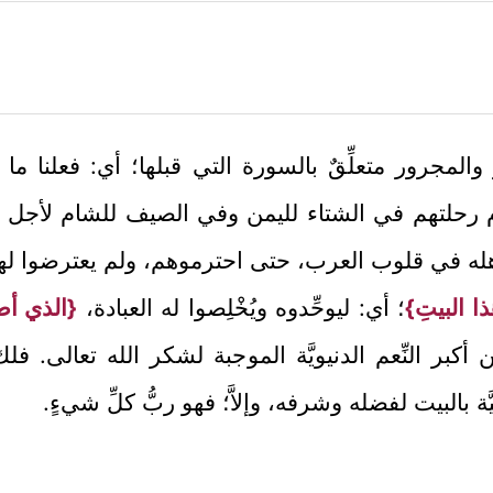
َّ والمجرور متعلِّقٌ بالسورة التي قبلها؛ أي: فعلنا م
 رحلتهم في الشتاء لليمن وفي الصيف للشام لأجل الت
له في قلوب العرب، حتى احترموهم، ولم يعترضوا لهم ف
 هذا البيتِ}
؛ أي: ليوحِّدوه ويُخْلِصوا له العبادة،
{الذي أطْ
كبر النِّعم الدنيويَّة الموجبة لشكر الله تعالى. فل
َّة بالبيت لفضله وشرفه، وإلاَّ؛ فهو ربُّ كلِّ شيءٍ.