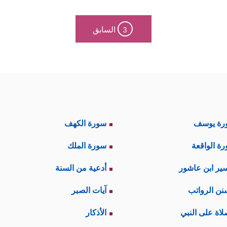
السابق
3
رة يوسف
سورة الكهف
ة الواقعة
سورة الملك
ير ابن عاشور
أدعية من السنة
نن الرواتب
آيات الصبر
لاة على النبي
الأذكار