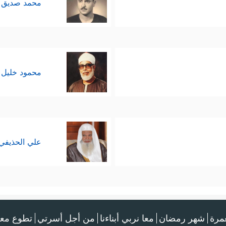
محمد صديق 
محمود خليل 
علي الحذيفي
عمرة
شهر رمضان
معا نربي أبناءنا
من أجل أسرتي
تطوع معن