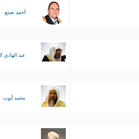
أحمد نعينع
عبد الهادي ك
محمد أيوب