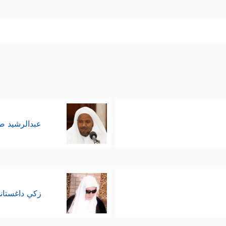
عبدالرشيد 
زكي داغستان