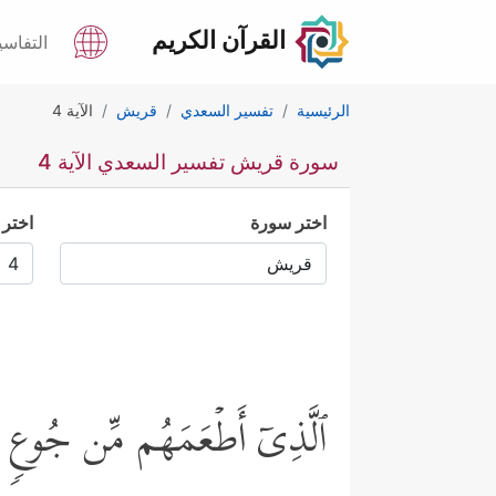
القرآن الكريم
التفاسي
الرئيسية
تفسير السعدي
قريش
الآية 4
سورة قريش تفسير السعدي الآية 4
اختر سورة
اختر 
ٱلَّذِیۤ أَطۡعَمَهُم مِّن جُوعࣲ 