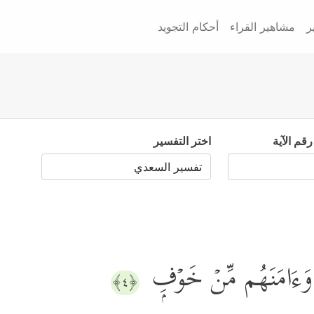
ر
مشاهير القراء
أحكام التجويد
رقم الآية
اختر التفسير
وَءَامَنَهُم مِّنۡ خَوۡفِۭ
﴿٤﴾