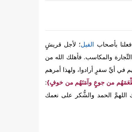
ا فعلنا بأصحاب
الفيل
؛ لأجل قريشٍ
ِّجارة والمكاسب. فأهلك الله من
ي أيِّ سفرٍ أرادوا، ولهذا أمرهم
عَمَهُم من جوعٍ وآمَنَهُم من خوفٍ}
:
ك اللهمَّ الحمد والشُّكر على نعمك