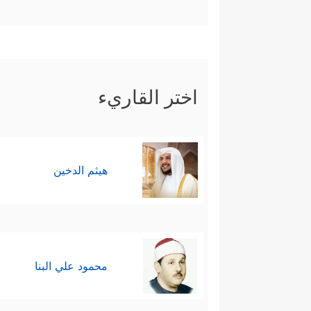
اختر القاريء
هيثم الدخين
محمود علي البنا