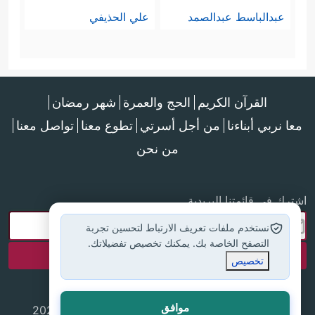
عبدالباسط عبدالصمد
علي الحذيفي
القرآن الكريم
الحج والعمرة
شهر رمضان
معا نربي أبناءنا
من أجل أسرتي
تطوع معنا
تواصل معنا
من نحن
اشترك في قائمتنا البريدية
نستخدم ملفات تعريف الارتباط لتحسين تجربة
التصفح الخاصة بك. يمكنك تخصيص تفضيلاتك.
تخصيص
موافق
جميع الحقوق محفوظة لموقع إسلام أون لاين © 2025