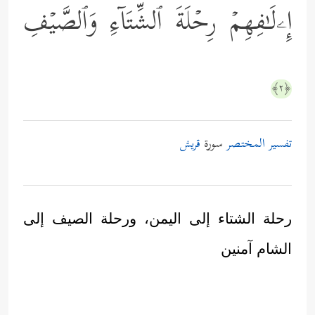
إِۦلَـٰفِهِمۡ رِحۡلَةَ ٱلشِّتَاۤءِ وَٱلصَّیۡفِ
﴿٢﴾
تفسير المختصر
سورة
قريش
رحلة الشتاء إلى اليمن، ورحلة الصيف إلى
الشام آمنين