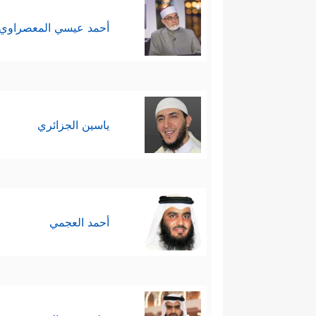
أحمد عيسي المعصراوي
ياسين الجزائري
أحمد العجمي