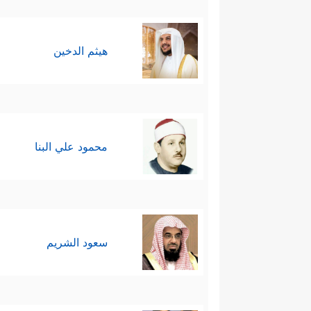
هيثم الدخين
محمود علي البنا
سعود الشريم