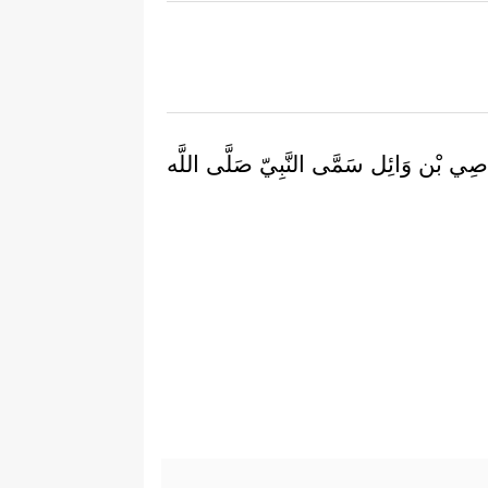
َاصِي بْن وَائِل سَمَّى النَّبِيّ صَلَّى اللَّه