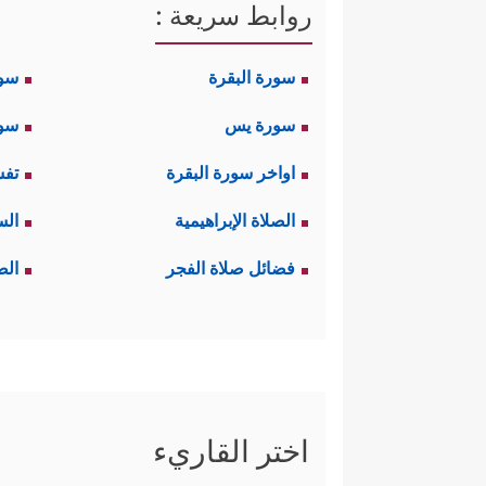
روابط سريعة :
سورة البقرة
سو
سورة يس
سور
اواخر سورة البقرة
تفس
الصلاة الإبراهيمية
الس
فضائل صلاة الفجر
الص
اختر القاريء