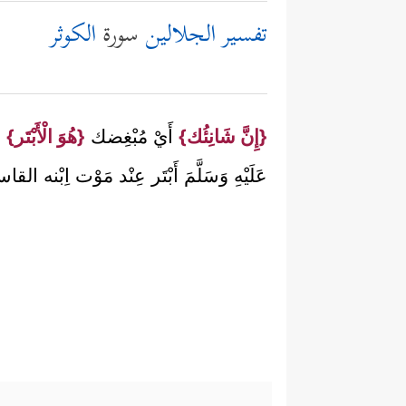
تفسير الجلالين
سورة
الكوثر
{إِنَّ شَانِئُك}
أَيْ مُبْغِضك
{هُوَ الْأَبْتَر}
ال
عَلَيْهِ وَسَلَّمَ أَبْتَر عِنْد مَوْت اِبْنه الق