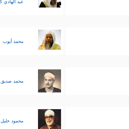
عبد الهادي ك
محمد أيوب
محمد صديق 
محمود خليل 