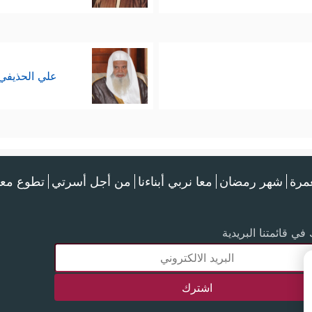
علي الحذيفي
عمرة
شهر رمضان
معا نربي أبناءنا
من أجل أسرتي
تطوع معن
في قائمتنا البريدية