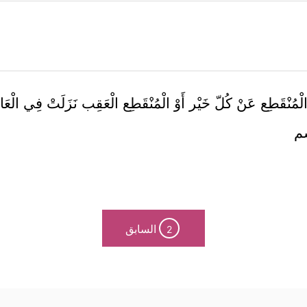
ْمُنْقَطِع عَنْ كُلّ خَيْر أَوْ الْمُنْقَطِع الْعَقِب نَزَلَتْ فِي الْع
اسم
السابق
2