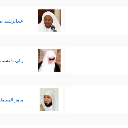
عبدالرشيد 
زكي داغستان
ماهر المعيقل