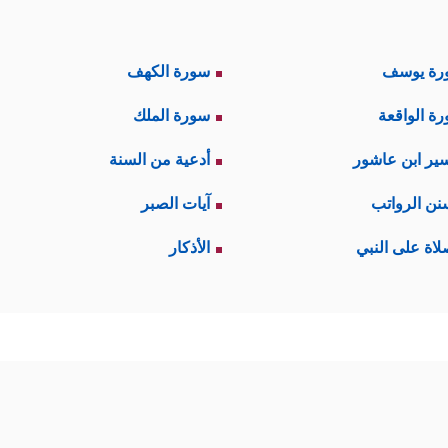
رة يوسف
سورة الكهف
ة الواقعة
سورة الملك
ير ابن عاشور
أدعية من السنة
نن الرواتب
آيات الصبر
لاة على النبي
الأذكار