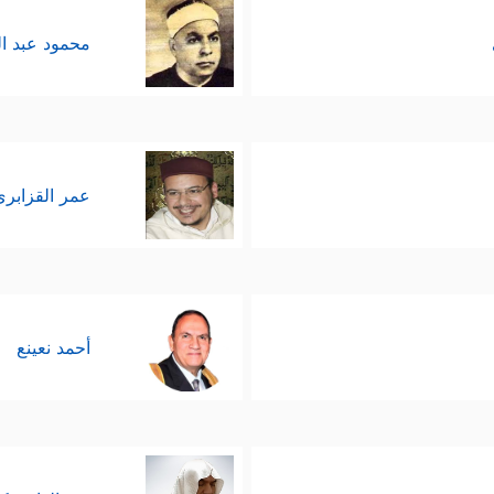
محمود عبد ا
عمر القزابري
أحمد نعينع