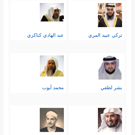
تركي عبيد المري
عبد الهادي كناكري
بشر لطفي
محمد أيوب