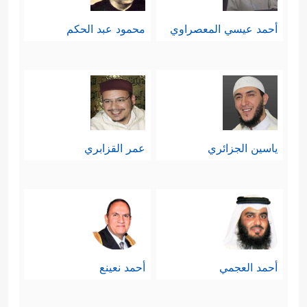
أحمد عيسي المعصراوي
محمود عبد الحكم
ياسين الجزائري
عمر القزابري
أحمد العجمي
أحمد نعينع