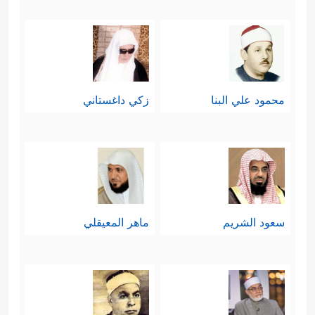
محمود علي البنا
زكي داغستاني
سعود الشريم
ماهر المعيقلي