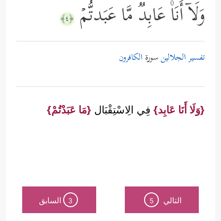
وَلَاۤ أَنَا۠ عَابِدࣱ مَّا عَبَدتُّمۡ
﴿٤﴾
تفسير الجلالين
سورة
الكافرون
{وَلَا أَنَا عَابِد}
فِي الِاسْتِقْبَال
{مَا عَبَدْتُمْ}
التالي
السابق
3
5