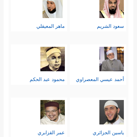
سعود الشريم
ماهر المعيقلي
أحمد عيسي المعصراوي
محمود عبد الحكم
ياسين الجزائري
عمر القزابري