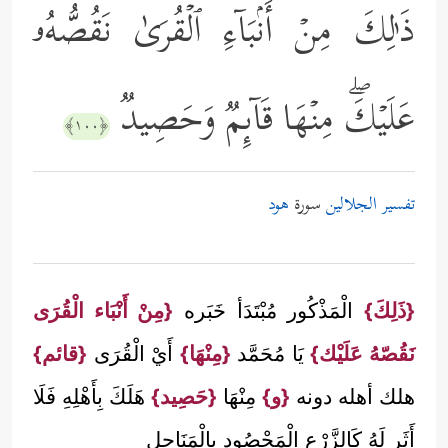
ذَ ٰ⁠لِكَ مِنۡ أَنۢبَاۤءِ ٱلۡقُرَىٰ نَقُصُّهُۥ
عَلَیۡكَۖ مِنۡهَا قَاۤىِٕمࣱ وَحَصِیدࣱ
﴿١٠٠﴾
تفسير الجلالين
سورة
هود
{ذَلِكَ}
الْمَذْكُور مُبْتَدَأ خَبَره
{مِنْ أَنْبَاء الْقُرَى
نَقُصّهُ عَلَيْك}
يَا مُحَمَّد
{مِنْهَا}
أَيْ الْقُرَى
{قائم}
هلك أهله دونه
{و}
مِنْهَا
{حَصِيد}
هَلَكَ بِأَهْلِهِ فَلَا
أَثَر لَهُ كَالزَّرْعِ الْمَحْصُود بِالْمَنَاجِلِ