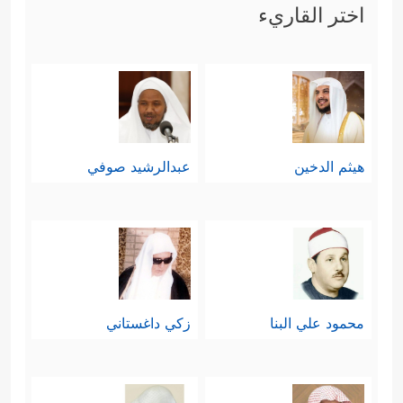
اختر القاريء
هيثم الدخين
عبدالرشيد صوفي
محمود علي البنا
زكي داغستاني