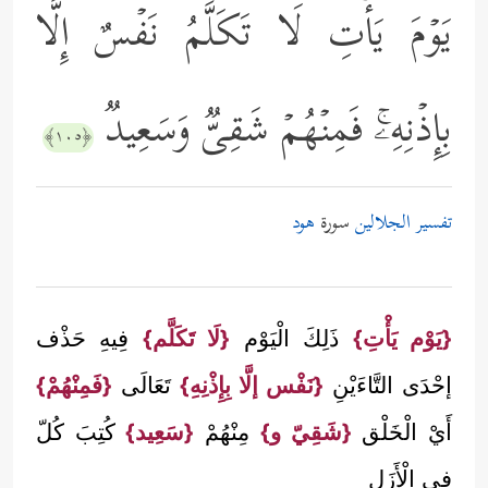
یَوۡمَ یَأۡتِ لَا تَكَلَّمُ نَفۡسٌ إِلَّا
بِإِذۡنِهِۦۚ فَمِنۡهُمۡ شَقِیࣱّ وَسَعِیدࣱ
﴿١٠٥﴾
تفسير الجلالين
سورة
هود
{يَوْم يَأْتِ}
ذَلِكَ الْيَوْم
{لَا تَكَلَّم}
فِيهِ حَذْف
إحْدَى التَّاءَيْنِ
{نَفْس إلَّا بِإِذْنِهِ}
تَعَالَى
{فَمِنْهُمْ}
أَيْ الْخَلْق
{شَقِيّ و}
مِنْهُمْ
{سَعِيد}
كُتِبَ كُلّ
فِي الْأَزَل