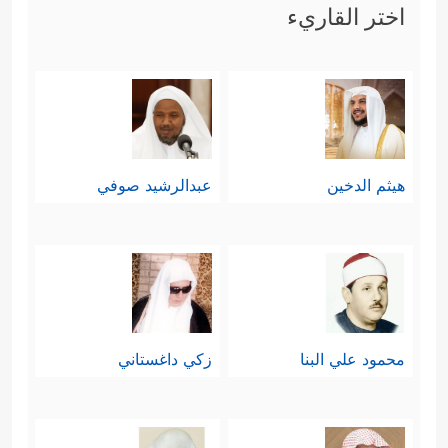
اختر القاريء
هيثم الدخين
عبدالرشيد صوفي
محمود علي البنا
زكي داغستاني