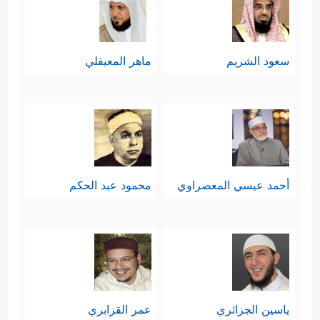
سعود الشريم
ماهر المعيقلي
أحمد عيسي المعصراوي
محمود عبد الحكم
ياسين الجزائري
عمر القزابري