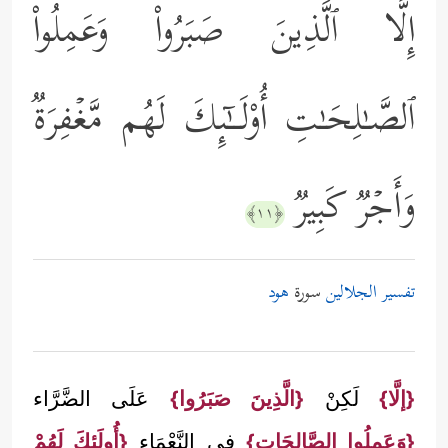
إِلَّا ٱلَّذِینَ صَبَرُواْ وَعَمِلُواْ
ٱلصَّـٰلِحَـٰتِ أُوْلَــٰۤىِٕكَ لَهُم مَّغۡفِرَةࣱ
وَأَجۡرࣱ كَبِیرࣱ
﴿١١﴾
تفسير الجلالين
سورة
هود
{إلَّا}
لَكِنْ
{الَّذِينَ صَبَرُوا}
عَلَى الضَّرَّاء
{وَعَمِلُوا الصَّالِحَات}
فِي النَّعْمَاء
{أُولَئِكَ لَهُمْ