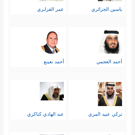
ياسين الجزائري
عمر القزابري
أحمد العجمي
أحمد نعينع
تركي عبيد المري
عبد الهادي كناكري