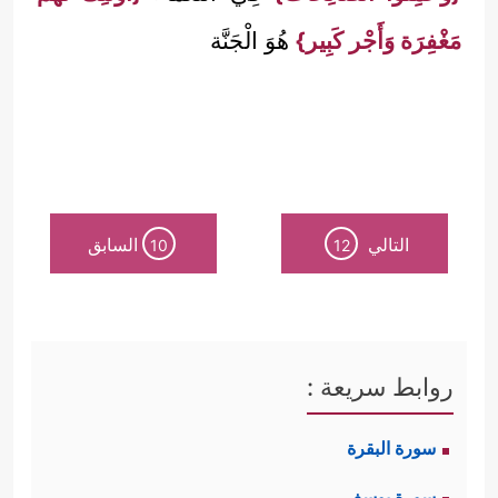
مَغْفِرَة وَأَجْر كَبِير}
هُوَ الْجَنَّة
التالي
السابق
10
12
روابط سريعة :
سورة البقرة
سورة يوسف