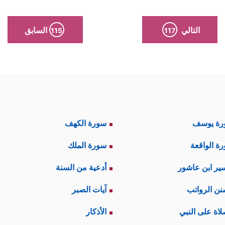
التالي
السابق
115
117
رة يوسف
سورة الكهف
ة الواقعة
سورة الملك
ير ابن عاشور
أدعية من السنة
نن الرواتب
آيات الصبر
لاة على النبي
الأذكار