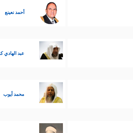
أحمد نعينع
عبد الهادي ك
محمد أيوب