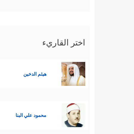
اختر القاريء
هيثم الدخين
محمود علي البنا