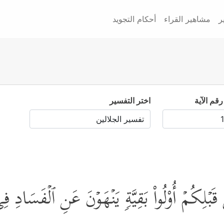
ر
مشاهير القراء
أحكام التجويد
رقم الآية
اختر التفسير
بۡلِكُمۡ أُوْلُواْ بَقِیَّةࣲ یَنۡهَوۡنَ عَنِ ٱلۡفَسَادِ فِ