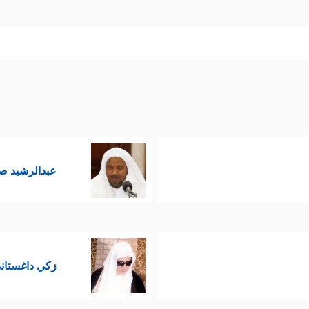
عبدالرشيد ص
زكي داغستان