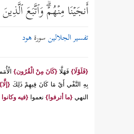
أَنجَیۡنَا مِنۡهُمۡۗ وَٱتَّبَعَ ٱلَّذِینَ
تفسير الجلالين
سورة
هود
{فَلَوْلَا}
فَهَلَّا
{كَانَ مِنْ الْقُرُون}
الْأُمَم
بِهِ النَّفْي أَيْ مَا كَانَ فِيهِمْ ذَلِكَ
{إلَّا}
النهي
{ما أترفوا}
نعموا
{فيه وكانوا