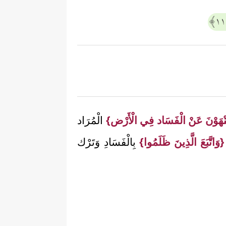
نْهَوْنَ عَنْ الْفَسَاد فِي الْأَرْض}
الْمُرَاد
{وَاتَّبَعَ الَّذِينَ ظَلَمُوا}
بِالْفَسَادِ وَتَرْك