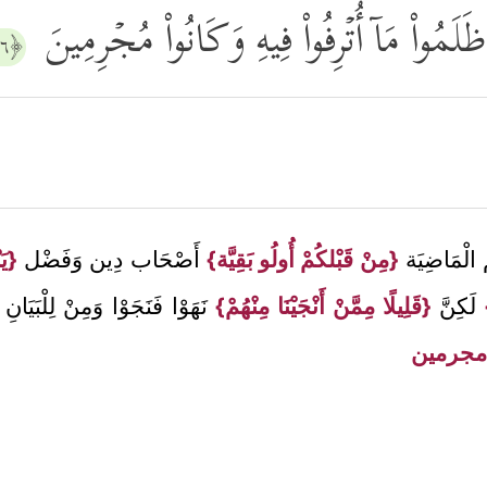
 ظَلَمُواْ مَاۤ أُتۡرِفُواْ فِیهِ وَكَانُواْ مُجۡرِمِینَ
﴿١١٦﴾
 الْمَاضِيَة
{مِنْ قَبْلكُمْ أُولُو بَقِيَّة}
أَصْحَاب دِين وَفَضْل
{يَ
لَكِنَّ
{قَلِيلًا مِمَّنْ أَنْجَيْنَا مِنْهُمْ}
نَهَوْا فَنَجَوْا وَمِنْ لِلْبَيَانِ
 مجرمين