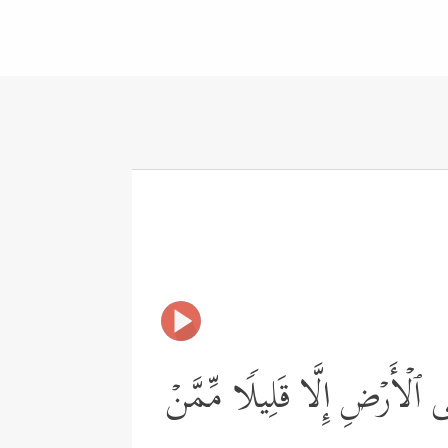
ی ٱلۡأَرۡضِ إِلَّا قَلِیلࣰا مِّمَّنۡ