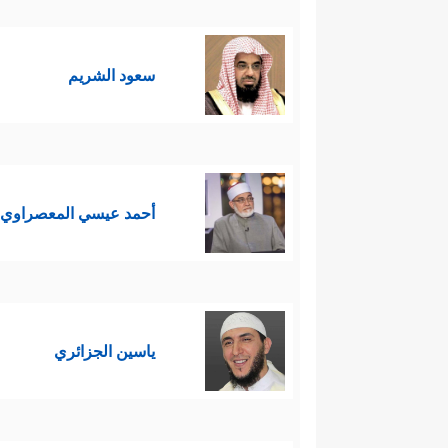
سعود الشريم
أحمد عيسي المعصراوي
ياسين الجزائري