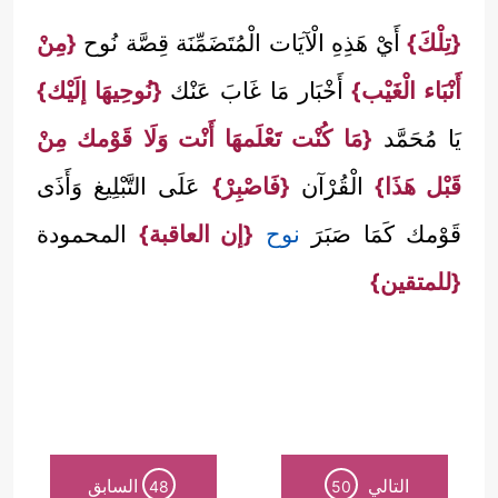
{تِلْكَ}
أَيْ هَذِهِ الْآيَات الْمُتَضَمِّنَة قِصَّة نُوح
{مِنْ
أَنْبَاء الْغَيْب}
أَخْبَار مَا غَابَ عَنْك
{نُوحِيهَا إلَيْك}
يَا مُحَمَّد
{مَا كُنْت تَعْلَمهَا أَنْت وَلَا قَوْمك مِنْ
قَبْل هَذَا}
الْقُرْآن
{فَاصْبِرْ}
عَلَى التَّبْلِيغ وَأَذَى
قَوْمك كَمَا صَبَرَ
نوح
{إن العاقبة}
المحمودة
{للمتقين}
التالي
السابق
48
50