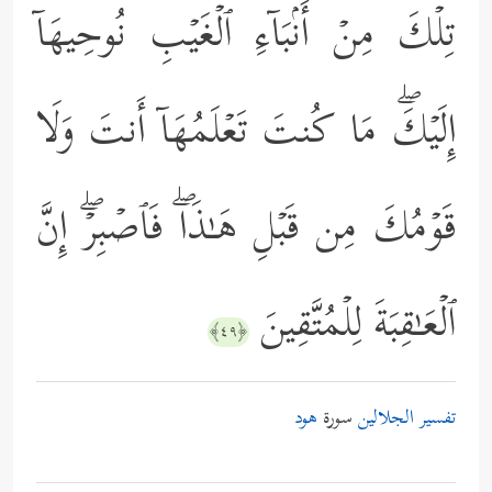
تِلۡكَ مِنۡ أَنۢبَاۤءِ ٱلۡغَیۡبِ نُوحِیهَاۤ
إِلَیۡكَۖ مَا كُنتَ تَعۡلَمُهَاۤ أَنتَ وَلَا
قَوۡمُكَ مِن قَبۡلِ هَـٰذَاۖ فَٱصۡبِرۡۖ إِنَّ
ٱلۡعَـٰقِبَةَ لِلۡمُتَّقِینَ
﴿٤٩﴾
تفسير الجلالين
سورة
هود