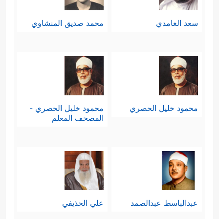
سعد الغامدي
محمد صديق المنشاوي
محمود خليل الحصري
محمود خليل الحصري -
المصحف المعلم
عبدالباسط عبدالصمد
علي الحذيفي