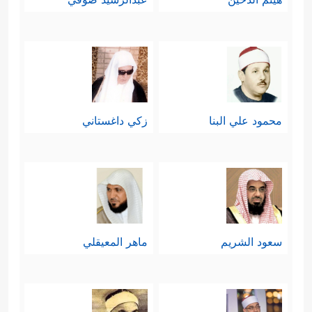
محمود علي البنا
زكي داغستاني
سعود الشريم
ماهر المعيقلي