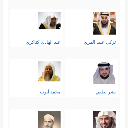
تركي عبيد المري
عبد الهادي كناكري
بشر لطفي
محمد أيوب