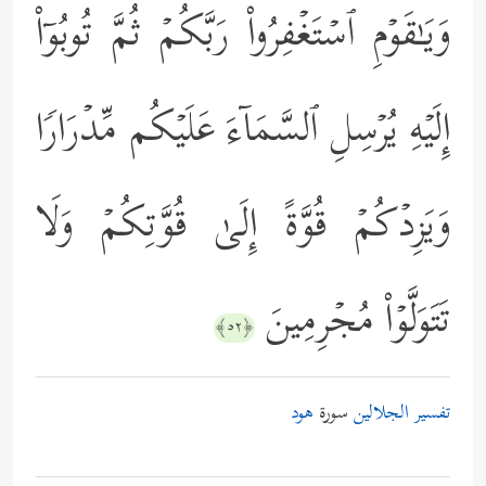
وَیَـٰقَوۡمِ ٱسۡتَغۡفِرُواْ رَبَّكُمۡ ثُمَّ تُوبُوۤاْ
إِلَیۡهِ یُرۡسِلِ ٱلسَّمَاۤءَ عَلَیۡكُم مِّدۡرَارࣰا
وَیَزِدۡكُمۡ قُوَّةً إِلَىٰ قُوَّتِكُمۡ وَلَا
تَتَوَلَّوۡاْ مُجۡرِمِینَ
﴿٥٢﴾
تفسير الجلالين
سورة
هود