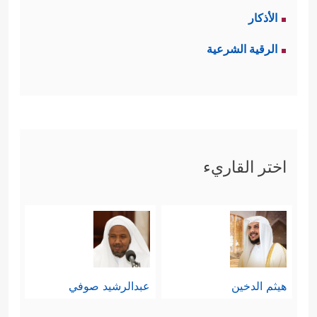
الأذكار
الرقية الشرعية
اختر القاريء
هيثم الدخين
عبدالرشيد صوفي