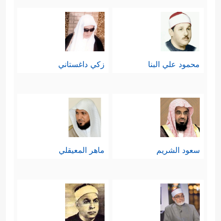
محمود علي البنا
زكي داغستاني
سعود الشريم
ماهر المعيقلي