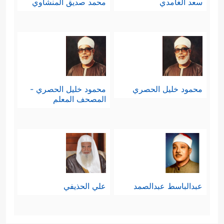
سعد الغامدي
محمد صديق المنشاوي
محمود خليل الحصري
محمود خليل الحصري -
المصحف المعلم
عبدالباسط عبدالصمد
علي الحذيفي