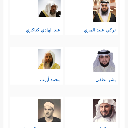
تركي عبيد المري
عبد الهادي كناكري
بشر لطفي
محمد أيوب