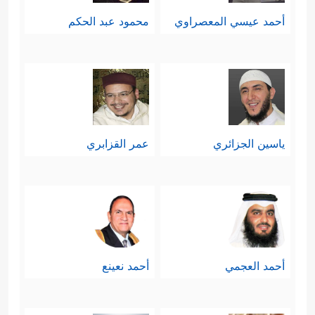
أحمد عيسي المعصراوي
محمود عبد الحكم
ياسين الجزائري
عمر القزابري
أحمد العجمي
أحمد نعينع