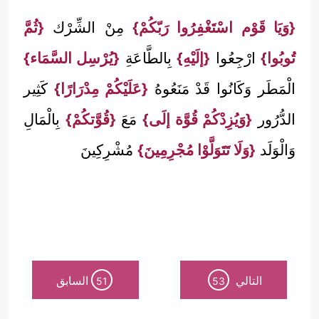
{وَيَا قَوْم اسْتَغْفِرُوا رَبّكُمْ}
مِنْ الشِّرْك
{ثُمَّ
تُوبُوا}
ارْجِعُوا
{إلَيْهِ}
بِالطَّاعَةِ
{يُرْسِل السَّمَاء}
الْمَطَر وَكَانُوا قَدْ مَنَعُوهُ
{عَلَيْكُمْ مِدْرَارًا}
كَثِير
الدُّرُور
{وَيُزِدْكُمْ قُوَّة إلَى}
مَعَ
{قُوَّتكُمْ}
بِالْمَالِ
وَالْوَلَد
{وَلَا تَتَوَلَّوْا مُجْرِمِينَ}
مُشْرِكِينَ
التالي
السابق
51
53