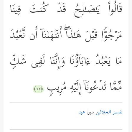
قَالُواْ یَـٰصَـٰلِحُ قَدۡ كُنتَ فِینَا
مَرۡجُوࣰّا قَبۡلَ هَـٰذَاۤۖ أَتَنۡهَىٰنَاۤ أَن نَّعۡبُدَ
مَا یَعۡبُدُ ءَابَاۤؤُنَا وَإِنَّنَا لَفِی شَكࣲّ
مِّمَّا تَدۡعُونَاۤ إِلَیۡهِ مُرِیبࣲ
﴿٦٢﴾
تفسير الجلالين
سورة
هود