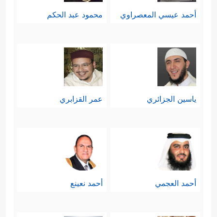
أحمد عيسي المعصراوي
محمود عبد الحكم
ياسين الجزائري
عمر القزابري
أحمد العجمي
أحمد نعينع