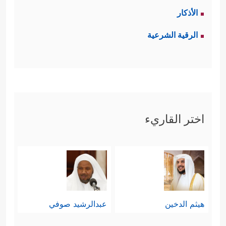
الأذكار
الرقية الشرعية
اختر القاريء
هيثم الدخين
عبدالرشيد صوفي