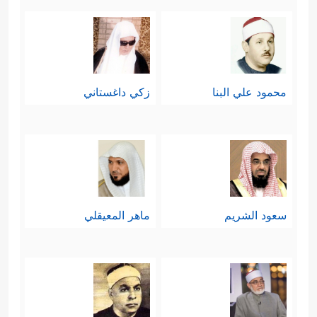
محمود علي البنا
زكي داغستاني
سعود الشريم
ماهر المعيقلي