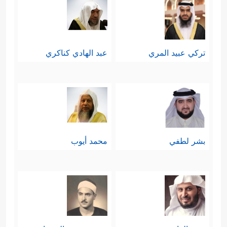
تركي عبيد المري
عبد الهادي كناكري
بشر لطفي
محمد أيوب