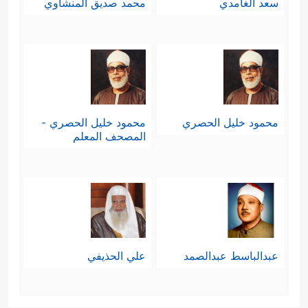
سعد الغامدي
محمد صديق المنشاوي
محمود خليل الحصري
محمود خليل الحصري -
المصحف المعلم
عبدالباسط عبدالصمد
علي الحذيفي