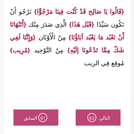
{قَالُوا يَا صَالِح قَدْ كُنْت فِينَا مَرْجُوًّا}
نَرْجُو أَنْ
تَكُون سَيِّدًا
{قَبْل هَذَا}
الَّذِي صَدَرَ مِنْك
{أَتَنْهَانَا
أَنْ نَعْبُد مَا يَعْبُد آبَاؤُنَا}
مِنْ الْأَوْثَان
{وَإِنَّنَا لَفِي
شَكّ مِمَّا تَدْعُونَا إلَيْهِ}
مِنْ التَّوْحِيد
{مُرِيب}
مُوقِع فِي الريب
التالي
السابق
61
63