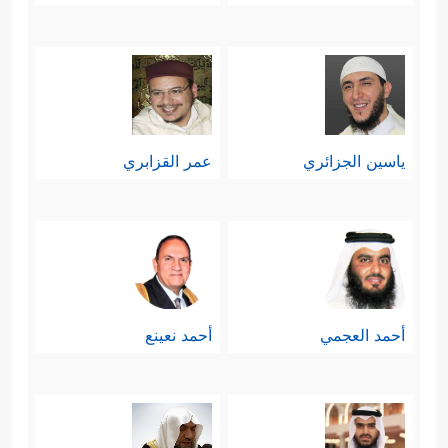
ياسين الجزائري
عمر القزابري
أحمد العجمي
أحمد نعينع