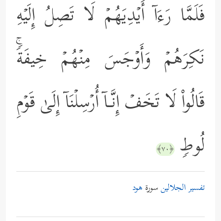
فَلَمَّا رَءَاۤ أَیۡدِیَهُمۡ لَا تَصِلُ إِلَیۡهِ
نَكِرَهُمۡ وَأَوۡجَسَ مِنۡهُمۡ خِیفَةࣰۚ
قَالُواْ لَا تَخَفۡ إِنَّـاۤ أُرۡسِلۡنَاۤ إِلَىٰ قَوۡمِ
لُوطࣲ
﴿٧٠﴾
تفسير الجلالين
سورة
هود