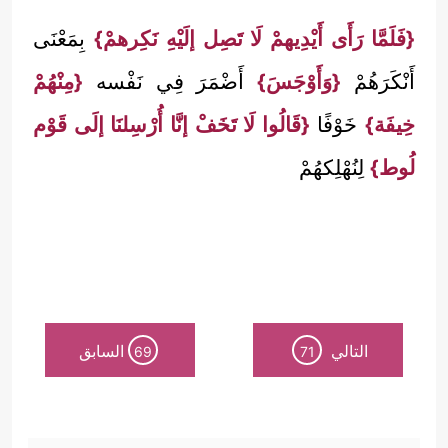
{فَلَمَّا رَأَى أَيْدِيهمْ لَا تَصِل إلَيْهِ نَكِرهمْ}
بِمَعْنَى
أَنْكَرَهُمْ
{وَأَوْجَسَ}
أَضْمَرَ فِي نَفْسه
{مِنْهُمْ
خِيفَة}
خَوْفًا
{قَالُوا لَا تَخَفْ إنَّا أُرْسِلنَا إلَى قَوْم
لُوط}
لِنُهْلِكهُمْ
التالي
السابق
69
71