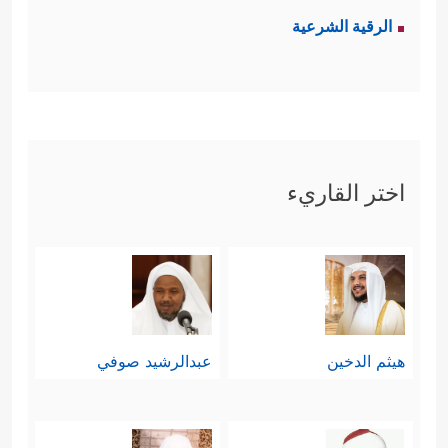
الرقية الشرعية
اختر القاريء
هيثم الدخين
عبدالرشيد صوفي