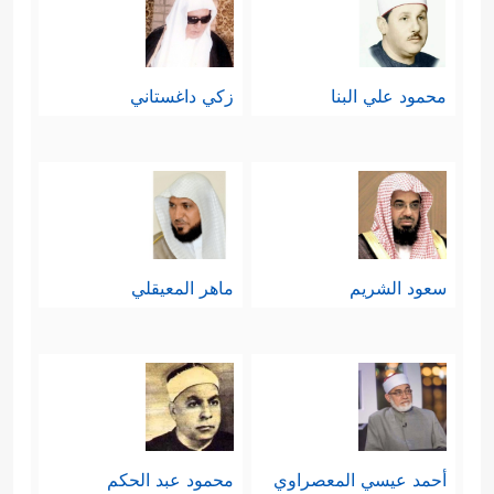
محمود علي البنا
زكي داغستاني
سعود الشريم
ماهر المعيقلي
أحمد عيسي المعصراوي
محمود عبد الحكم