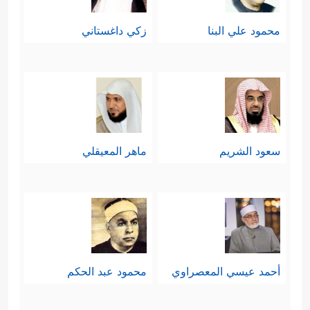
محمود علي البنا
زكي داغستاني
سعود الشريم
ماهر المعيقلي
أحمد عيسي المعصراوي
محمود عبد الحكم