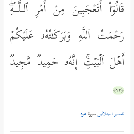
قَالُوۤاْ أَتَعۡجَبِینَ مِنۡ أَمۡرِ ٱلـلَّــهِۖ
رَحۡمَتُ ٱللَّهِ وَبَرَكَـٰتُهُۥ عَلَیۡكُمۡ
أَهۡلَ ٱلۡبَیۡتِۚ إِنَّهُۥ حَمِیدࣱ مَّجِیدࣱ
﴿٧٣﴾
تفسير الجلالين
سورة
هود