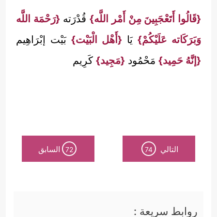
{قَالُوا أَتَعْجَبِينَ مِنْ أَمْر اللَّه}
قُدْرَته
{رَحْمَة اللَّه
وَبَرَكَاته عَلَيْكُمْ}
يَا
{أَهْل الْبَيْت}
بَيْت إبْرَاهِيم
{إنَّهُ حَمِيد}
مَحْمُود
{مَجِيد}
كَرِيم
التالي
السابق
72
74
روابط سريعة :