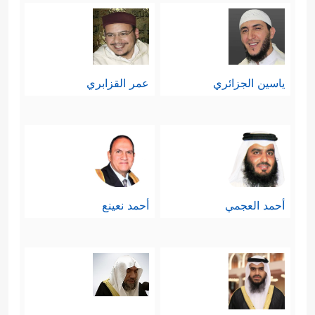
ياسين الجزائري
عمر القزابري
أحمد العجمي
أحمد نعينع