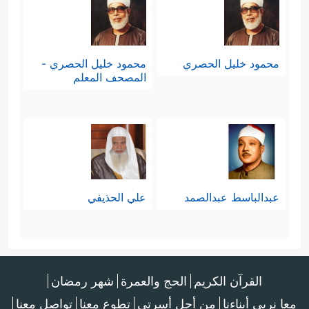
محمود خليل الحصري
محمود خليل الحصري -
المصحف المعلم
عبدالباسط عبدالصمد
علي الحذيفي
القرآن الكريم
الحج والعمرة
شهر رمضان
معا نربي أبناءنا
من أجل أسرتي
تطوع معنا
تواصل معنا