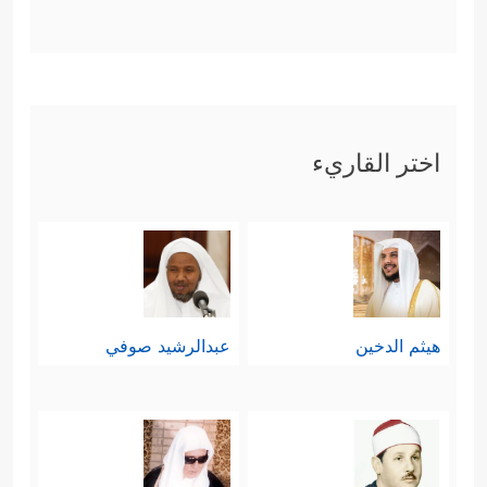
اختر القاريء
هيثم الدخين
عبدالرشيد صوفي