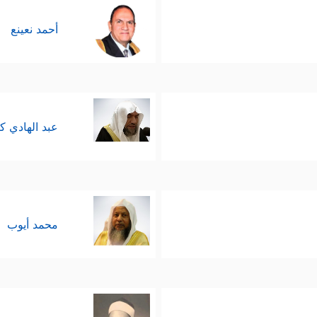
أحمد نعينع
عبد الهادي ك
محمد أيوب