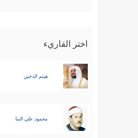
اختر القاريء
هيثم الدخين
محمود علي البنا