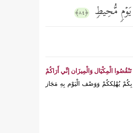
 یَوۡمࣲ مُّحِیطࣲ
﴿٨٤﴾
تَنْقُصُوا الْمِكْيَال وَالْمِيزَان إنِّي أَرَاكُمْ
ِكُمْ يُهْلِككُمْ وَوَصْف الْيَوْم بِهِ مَجَاز