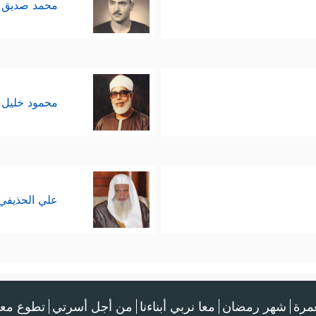
محمد صديق 
محمود خليل 
علي الحذيفي
عمرة
شهر رمضان
معا نربي أبناءنا
من أجل أسرتي
تطوع معن