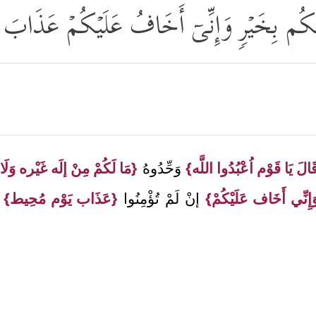
أَرَىٰكُم بِخَیۡرࣲ وَإِنِّیۤ أَخَافُ عَلَیۡكُمۡ عَذَابَ
الَ يَا قَوْم اُعْبُدُوا اللَّه}
وَحِّدُوهُ
{مَا لَكُمْ مِنْ إلَه غَيْره وَلَا 
إِنِّي أَخَاف عَلَيْكُمْ}
إنْ لَمْ تُؤْمِنُوا
{عَذَاب يَوْم مُحِيط}
ب