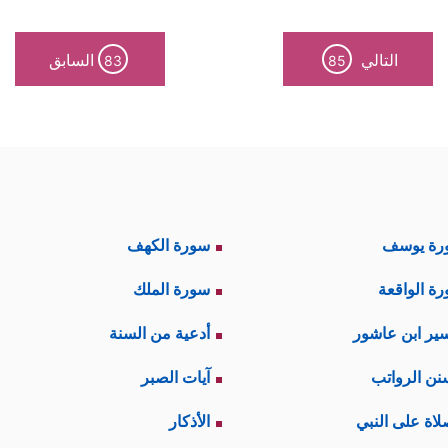
التالي
السابق
83
85
رة يوسف
سورة الكهف
ة الواقعة
سورة الملك
ير ابن عاشور
أدعية من السنة
نن الرواتب
آيات الصبر
لاة على النبي
الأذكار