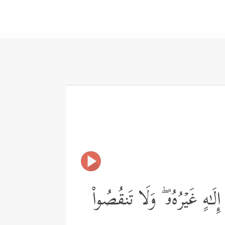
َـٰهٍ غَیۡرُهُۥ ۖ وَلَا تَنقُصُواْ