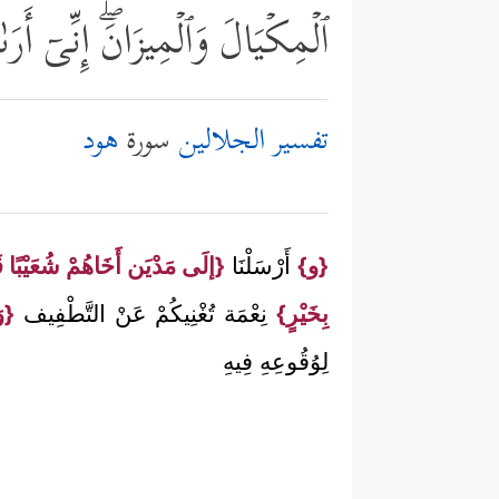
ٱلۡمِكۡیَالَ وَٱلۡمِیزَانَۖ إِنِّیۤ 
تفسير الجلالين
سورة
هود
{و}
أَرْسَلْنَا
{إلَى مَدْيَن أَخَاهُمْ شُعَيْبًا قَ
بِخَيْرٍ}
نِعْمَة تُغْنِيكُمْ عَنْ التَّطْفِيف
{وَ
لِوُقُوعِهِ فِيهِ