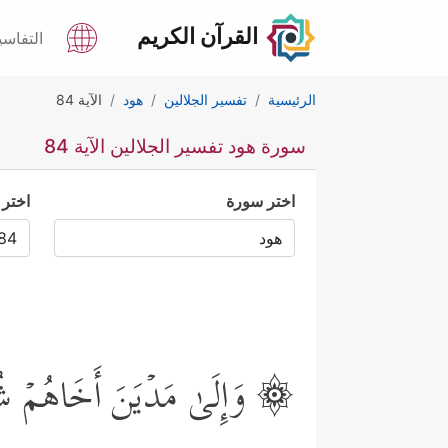
القرآن الكريم
التفاسي
الرئيسية
تفسير الجلالين
هود
الآية 84
سورة هود تفسير الجلالين الآية 84
اختر سورة
اختر 
۞ وَإِلَىٰ مَدۡیَنَ أَخَاهُمۡ شُعَیۡبࣰا