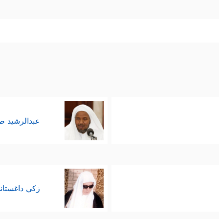
عبدالرشيد 
زكي داغستان