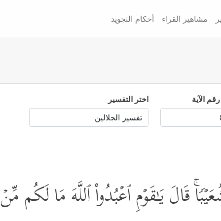
ر
مشاهير القراء
أحكام التجويد
رقم الآية
اختر التفسير
ۚ قَالَ یَـٰقَوۡمِ ٱعۡبُدُواْ ٱللَّهَ مَا لَكُم مِّنۡ إِل