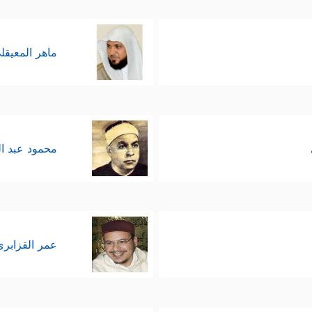
ماهر المعيقل
محمود عبد ا
عمر القزابري