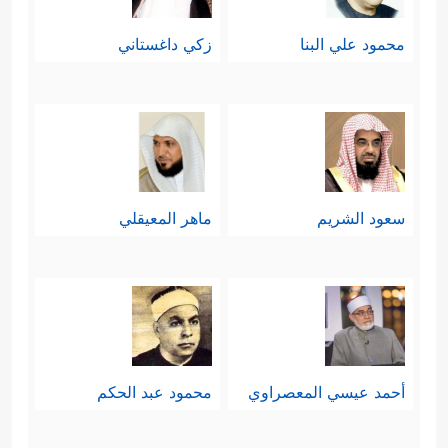
محمود علي البنا
زكي داغستاني
سعود الشريم
ماهر المعيقلي
أحمد عيسي المعصراوي
محمود عبد الحكم