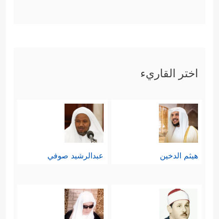
اختر القاريء
هيثم الدخين
عبدالرشيد صوفي