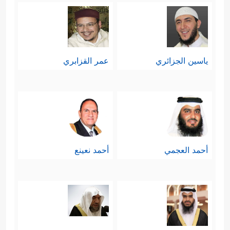
ياسين الجزائري
عمر القزابري
أحمد العجمي
أحمد نعينع