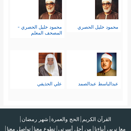
محمود خليل الحصري
محمود خليل الحصري -
المصحف المعلم
عبدالباسط عبدالصمد
علي الحذيفي
القرآن الكريم
الحج والعمرة
شهر رمضان
معا نربي أبناءنا
من أجل أسرتي
تطوع معنا
تواصل معنا