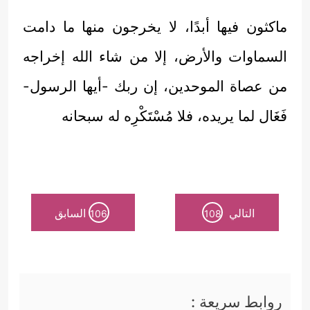
ماكثون فيها أبدًا، لا يخرجون منها ما دامت
السماوات والأرض، إلا من شاء الله إخراجه
من عصاة الموحدين، إن ربك -أيها الرسول-
فَغَال لما يريده، فلا مُسْتَكْرِه له سبحانه
التالي
السابق
106
108
روابط سريعة :