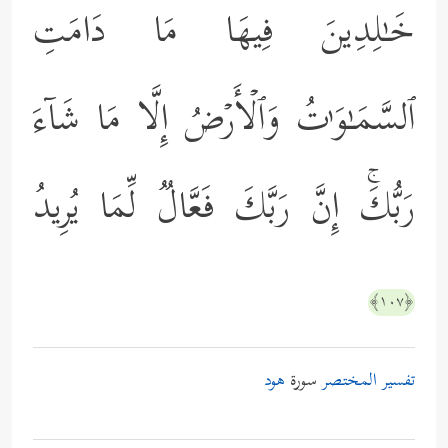
خَـٰلِدِینَ فِیهَا مَا دَامَتِ
ٱلسَّمَـٰوَ ٰ⁠تُ وَٱلۡأَرۡضُ إِلَّا مَا شَاۤءَ
رَبُّكَۚ إِنَّ رَبَّكَ فَعَّالࣱ لِّمَا یُرِیدُ
﴿١٠٧﴾
تفسير المختصر
سورة
هود