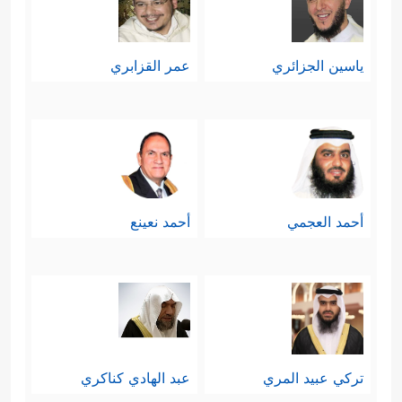
ياسين الجزائري
عمر القزابري
أحمد العجمي
أحمد نعينع
تركي عبيد المري
عبد الهادي كناكري