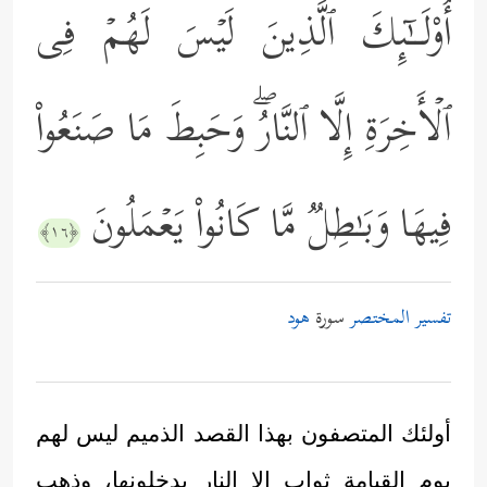
أُوْلَــٰۤىِٕكَ ٱلَّذِینَ لَیۡسَ لَهُمۡ فِی
ٱلۡأَخِرَةِ إِلَّا ٱلنَّارُۖ وَحَبِطَ مَا صَنَعُواْ
فِیهَا وَبَـٰطِلࣱ مَّا كَانُواْ یَعۡمَلُونَ
﴿١٦﴾
تفسير المختصر
سورة
هود
أولئك المتصفون بهذا القصد الذميم ليس لهم
يوم القيامة ثواب إلا النار يدخلونها، وذهب