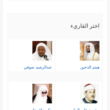
اختر القاريء
هيثم الدخين
عبدالرشيد صوفي
محمود علي البنا
زكي داغستاني