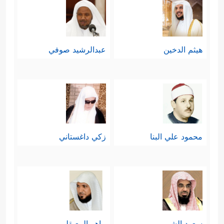
هيثم الدخين
عبدالرشيد صوفي
محمود علي البنا
زكي داغستاني
سعود الشريم
ماهر المعيقلي