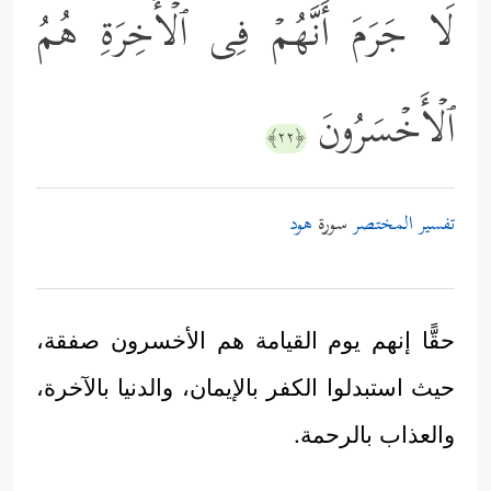
لَا جَرَمَ أَنَّهُمۡ فِی ٱلۡأَخِرَةِ هُمُ
ٱلۡأَخۡسَرُونَ
﴿٢٢﴾
تفسير المختصر
سورة
هود
حقًّا إنهم يوم القيامة هم الأخسرون صفقة،
حيث استبدلوا الكفر بالإيمان، والدنيا بالآخرة،
والعذاب بالرحمة.