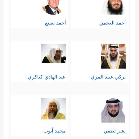
أحمد العجمي
أحمد نعينع
تركي عبيد المري
عبد الهادي كناكري
بشر لطفي
محمد أيوب