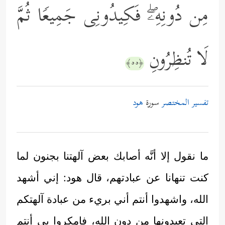
مِن دُونِهِۦۖ فَكِیدُونِی جَمِیعࣰا ثُمَّ
لَا تُنظِرُونِ
﴿٥٥﴾
تفسير المختصر
سورة
هود
ما نقول إلا أنَّه أصابك بعض آلهتنا بجنون لما
كنت تنهانا عن عبادتهم، قال هود: إني أشهد
الله، واشهدوا أنتم أني بريء من عبادة آلهتكم
التي تعبدونها من دون الله، فامكروا بي أنتم