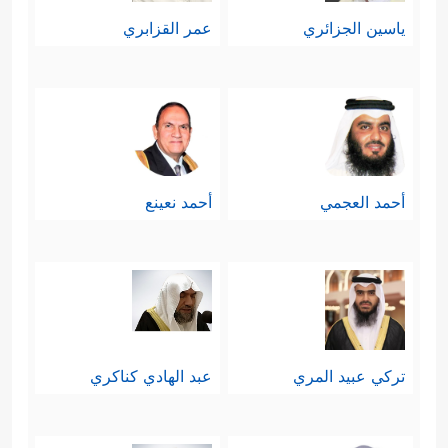
ياسين الجزائري
عمر القزابري
أحمد العجمي
أحمد نعينع
تركي عبيد المري
عبد الهادي كناكري