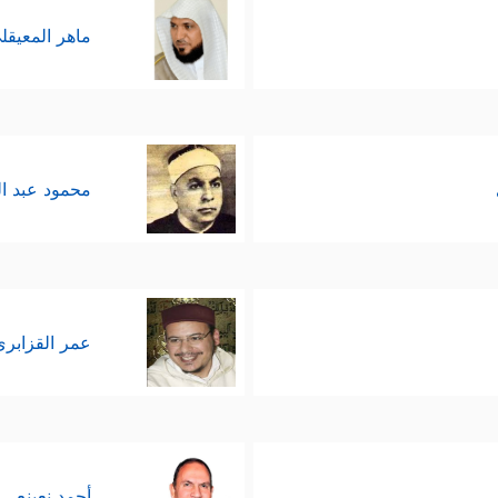
ماهر المعيقل
محمود عبد ا
عمر القزابري
أحمد نعينع