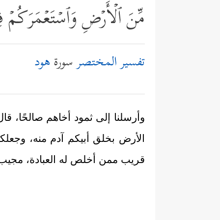
مِّنَ ٱلۡأَرۡضِ وَٱسۡتَعۡمَرَكُمۡ فِیه
تفسير المختصر
سورة
هود
وأرسلنا إلى ثمود أخاهم صالحًا، قا
الأرض بخلق أبيكم آدم منه، وجعلكم 
قريب ممن أخلص له العبادة، مجيب