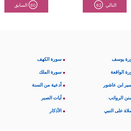
التالي
السابق
60
62
رة يوسف
سورة الكهف
ة الواقعة
سورة الملك
ير ابن عاشور
أدعية من السنة
نن الرواتب
آيات الصبر
لاة على النبي
الأذكار