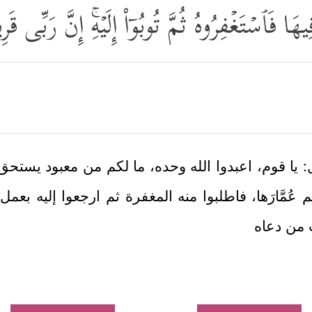
َا فَٱسۡتَغۡفِرُوهُ ثُمَّ تُوبُوۤاْ إِلَیۡهِۚ إِنَّ رَبِّ
ل: يا قوم، اعبدوا الله وحده، ما لكم من معبود يستح
عُمَّارَها، فاطلبوا منه المغفرة ثم ارجعوا إليه ب
 من دعاه