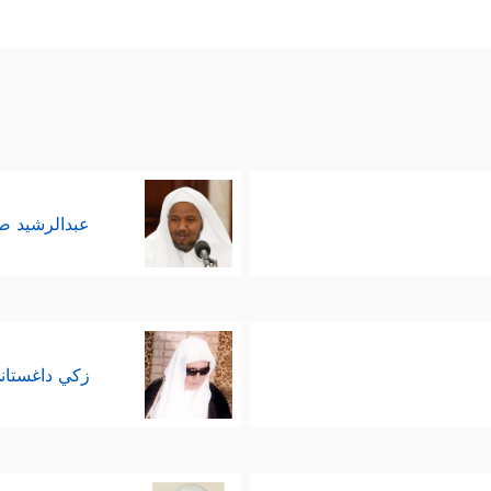
عبدالرشيد 
زكي داغستان