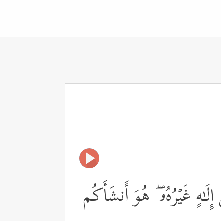
ِلَـٰهٍ غَیۡرُهُۥ ۖ هُوَ أَنشَأَكُم