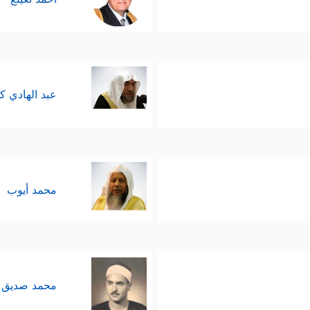
عبد الهادي ك
محمد أيوب
محمد صديق 