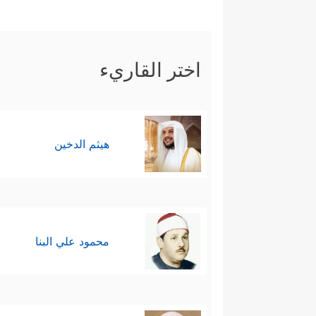
اختر القاريء
هيثم الدخين
محمود علي البنا