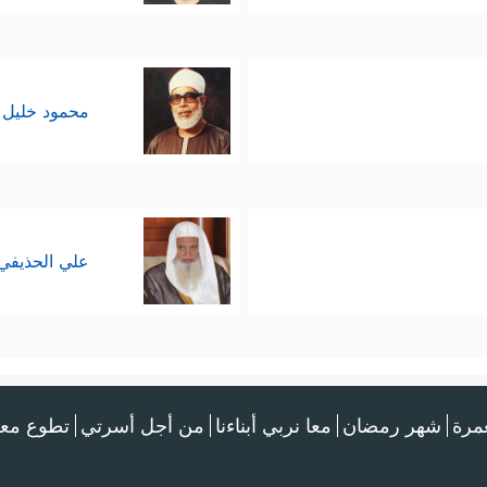
محمود خليل 
علي الحذيفي
عمرة
شهر رمضان
معا نربي أبناءنا
من أجل أسرتي
تطوع معن