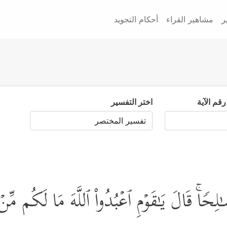
ر
مشاهير القراء
أحكام التجويد
رقم الآية
اختر التفسير
اۚ قَالَ یَـٰقَوۡمِ ٱعۡبُدُواْ ٱللَّهَ مَا لَكُم مِّنۡ إ