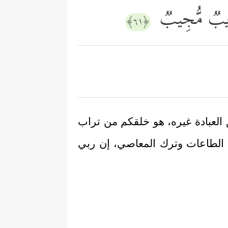
ی قَرِیبࣱ مُّجِیبࣱ
﴿٦١﴾
ق العبادة غيره، هو خلقكم من تراب
عمل الطاعات وترك المعاصي، إن ربي