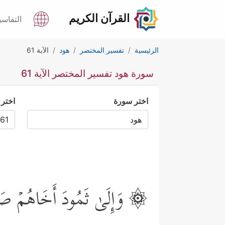
القرآن الكريم
التفاسي
الرئيسية
تفسير المختصر
هود
الآية 61
سورة هود تفسير المختصر الآية 61
اختر سورة
اختر 
۞ وَإِلَىٰ ثَمُودَ أَخَاهُمۡ صَـٰلِحࣰ