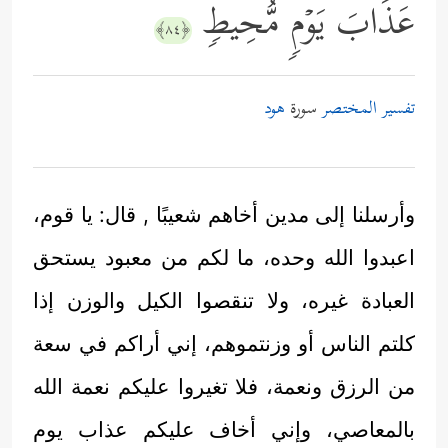
عَذَابَ یَوۡمࣲ مُّحِیطࣲ
﴿٨٤﴾
تفسير المختصر
سورة
هود
وأرسلنا إلى مدين أخاهم شعيبًا , قال: يا قوم،
اعبدوا الله وحده، ما لكم من معبود يستحق
العبادة غيره، ولا تنقصوا الكيل والوزن إذا
كلتم الناس أو وزنتموهم، إني أراكم في سعة
من الرزق ونعمة، فلا تغيروا عليكم نعمة الله
بالمعاصي، وإني أخاف عليكم عذاب يوم