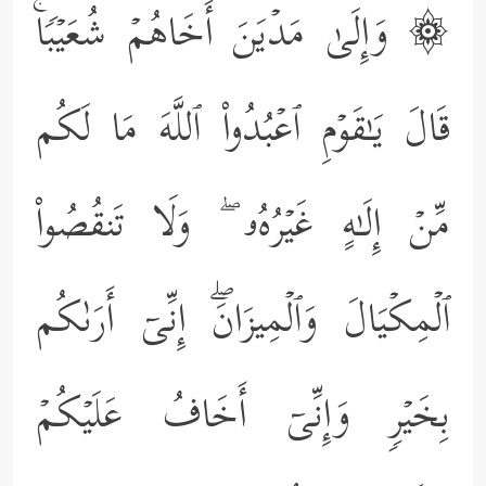
۞ وَإِلَىٰ مَدۡیَنَ أَخَاهُمۡ شُعَیۡبࣰاۚ
قَالَ یَـٰقَوۡمِ ٱعۡبُدُواْ ٱللَّهَ مَا لَكُم
مِّنۡ إِلَـٰهٍ غَیۡرُهُۥ ۖ وَلَا تَنقُصُواْ
ٱلۡمِكۡیَالَ وَٱلۡمِیزَانَۖ إِنِّیۤ أَرَىٰكُم
بِخَیۡرࣲ وَإِنِّیۤ أَخَافُ عَلَیۡكُمۡ