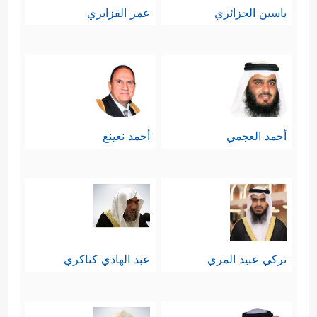
ياسين الجزائري
عمر القزابري
أحمد العجمي
أحمد نعينع
تركي عبيد المري
عبد الهادي كناكري