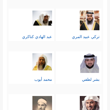
تركي عبيد المري
عبد الهادي كناكري
بشر لطفي
محمد أيوب