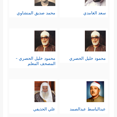
سعد الغامدي
محمد صديق المنشاوي
محمود خليل الحصري
محمود خليل الحصري -
المصحف المعلم
عبدالباسط عبدالصمد
علي الحذيفي