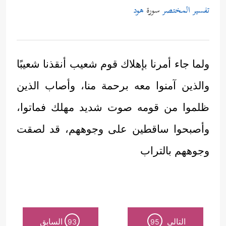
تفسير المختصر
سورة
هود
ولما جاء أمرنا بإهلاك قوم شعيب أنقذنا شعيبًا
والذين آمنوا معه برحمة منا، وأصاب الذين
ظلموا من قومه صوت شديد مهلك فماتوا،
وأصبحوا ساقطين على وجوههم، قد لصقت
وجوههم بالتراب
التالي
السابق
93
95