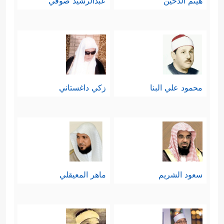
هيثم الدخين
عبدالرشيد صوفي
محمود علي البنا
زكي داغستاني
سعود الشريم
ماهر المعيقلي