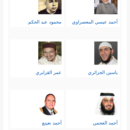
أحمد عيسي المعصراوي
محمود عبد الحكم
ياسين الجزائري
عمر القزابري
أحمد العجمي
أحمد نعينع