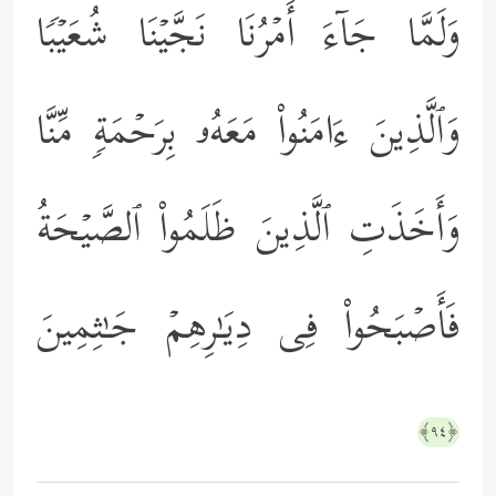
وَلَمَّا جَاۤءَ أَمۡرُنَا نَجَّیۡنَا شُعَیۡبࣰا
وَٱلَّذِینَ ءَامَنُواْ مَعَهُۥ بِرَحۡمَةࣲ مِّنَّا
وَأَخَذَتِ ٱلَّذِینَ ظَلَمُواْ ٱلصَّیۡحَةُ
فَأَصۡبَحُواْ فِی دِیَـٰرِهِمۡ جَـٰثِمِینَ
﴿٩٤﴾