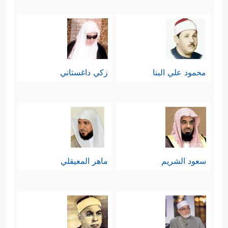
محمود علي البنا
زكي داغستاني
سعود الشريم
ماهر المعيقلي