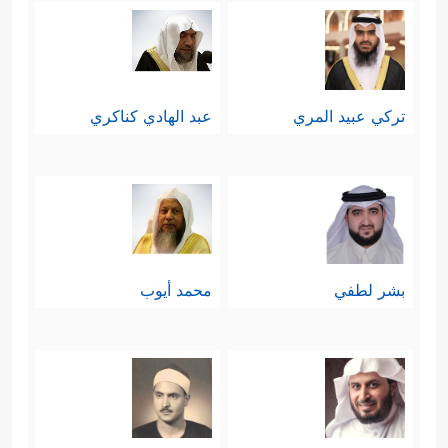
تركي عبيد المري
عبد الهادي كناكري
بشر لطفي
محمد أيوب