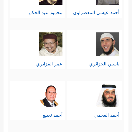
أحمد عيسي المعصراوي
محمود عبد الحكم
ياسين الجزائري
عمر القزابري
أحمد العجمي
أحمد نعينع