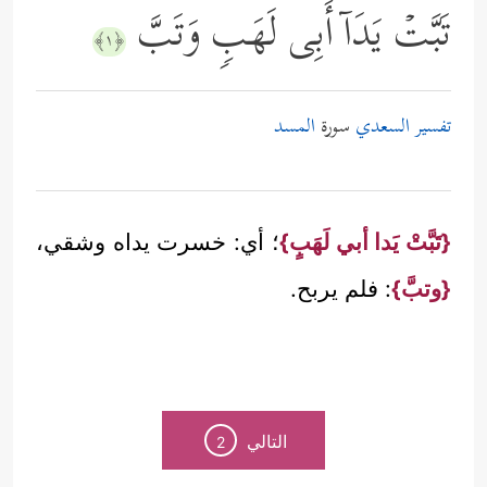
تَبَّتۡ یَدَاۤ أَبِی لَهَبࣲ وَتَبَّ
﴿١﴾
تفسير السعدي
سورة
المسد
{تَبَّتْ يَدا أبي لَهَبٍ}
؛ أي: خسرت يداه وشقي،
{وتبَّ}
: فلم يربح.
التالي
2