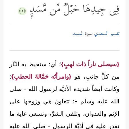
فِی جِیدِهَا حَبۡلࣱ مِّن مَّسَدِۭ
﴿٥﴾
تفسير السعدي
سورة
المسد
{سيصلى ناراً ذات لهبٍ}
؛ أي: ستحيط به النَّار
من كلِّ جانبٍ، هو
{وامرأتُه حَمَّالةَ الحطبِ}
:
وكانت أيضاً شديدة الأذيَّة لرسول الله - صلى
الله عليه وسلم -؛ تتعاون هي وزوجها على
الإثم والعدوان، وتلقي الشرَّ، وتسعى غاية ما
تقدر عليه في أذيَّة الرسول - صلى الله عليه