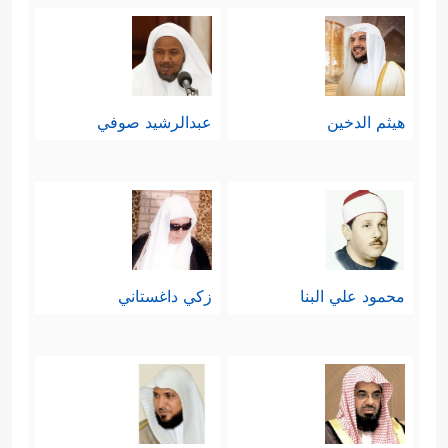
هيثم الدخين
عبدالرشيد صوفي
محمود علي البنا
زكي داغستاني