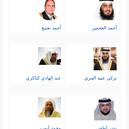
أحمد العجمي
أحمد نعينع
تركي عبيد المري
عبد الهادي كناكري
بشر لطفي
محمد أيوب