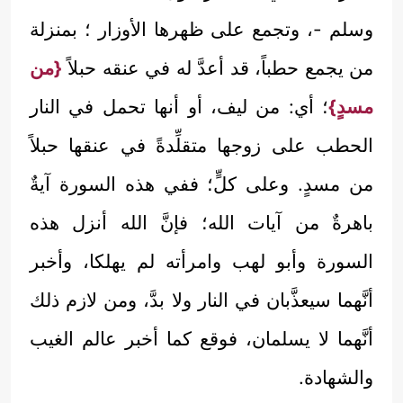
وسلم -، وتجمع على ظهرها الأوزار ؛ بمنزلة
من يجمع حطباً، قد أعدَّ له في عنقه حبلاً
{من
مسدٍ}
؛ أي: من ليف، أو أنها تحمل في النار
الحطب على زوجها متقلِّدةً في عنقها حبلاً
من مسدٍ. وعلى كلٍّ؛ ففي هذه السورة آيةٌ
باهرةٌ من آيات الله؛ فإنَّ الله أنزل هذه
السورة وأبو لهب وامرأته لم يهلكا، وأخبر
أنَّهما سيعذَّبان في النار ولا بدَّ، ومن لازم ذلك
أنَّهما لا يسلمان، فوقع كما أخبر عالم الغيب
والشهادة.