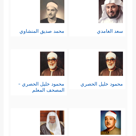
سعد الغامدي
محمد صديق المنشاوي
محمود خليل الحصري
محمود خليل الحصري -
المصحف المعلم