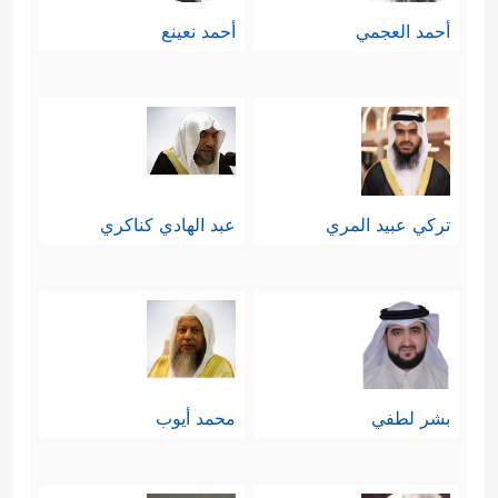
أحمد العجمي
أحمد نعينع
تركي عبيد المري
عبد الهادي كناكري
بشر لطفي
محمد أيوب