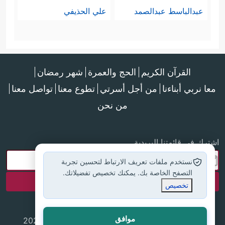
عبدالباسط عبدالصمد
علي الحذيفي
القرآن الكريم
الحج والعمرة
شهر رمضان
معا نربي أبناءنا
من أجل أسرتي
تطوع معنا
تواصل معنا
من نحن
اشترك في قائمتنا البريدية
نستخدم ملفات تعريف الارتباط لتحسين تجربة
التصفح الخاصة بك. يمكنك تخصيص تفضيلاتك.
تخصيص
موافق
جميع الحقوق محفوظة لموقع إسلام أون لاين © 2025