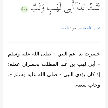
تَبَّتۡ یَدَاۤ أَبِی لَهَبࣲ وَتَبَّ
﴿١﴾
تفسير المختصر
سورة
المسد
خسرت يدا عم النبي - صلى الله عليه وسلم
- أبي لهب بن عبد المطلب بخسران عمله؛
إذ كان يؤذي النبي - صلى الله عليه وسلم -،
وخاب سعيه.