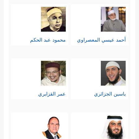
أحمد عيسي المعصراوي
محمود عبد الحكم
ياسين الجزائري
عمر القزابري