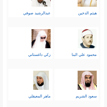
هيثم الدخين
عبدالرشيد صوفي
محمود علي البنا
زكي داغستاني
سعود الشريم
ماهر المعيقلي