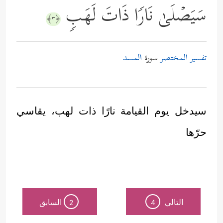
سَیَصۡلَىٰ نَارࣰا ذَاتَ لَهَبࣲ
﴿٣﴾
تفسير المختصر
سورة
المسد
سيدخل يوم القيامة نارًا ذات لهب، يقاسي
حرّها
التالي
السابق
2
4