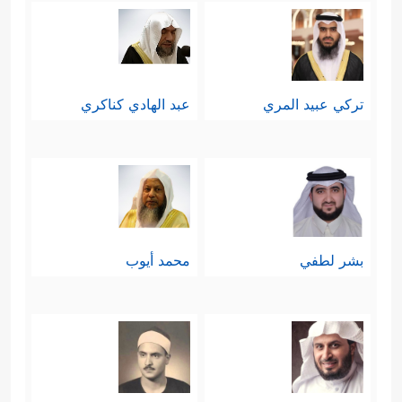
تركي عبيد المري
عبد الهادي كناكري
بشر لطفي
محمد أيوب