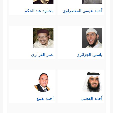
أحمد عيسي المعصراوي
محمود عبد الحكم
ياسين الجزائري
عمر القزابري
أحمد العجمي
أحمد نعينع