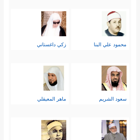
محمود علي البنا
زكي داغستاني
سعود الشريم
ماهر المعيقلي