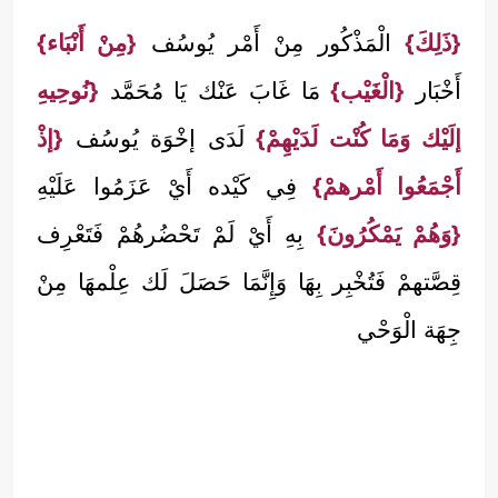
{ذَلِكَ}
الْمَذْكُور مِنْ أَمْر يُوسُف
{مِنْ أَنْبَاء}
أَخْبَار
{الْغَيْب}
مَا غَابَ عَنْك يَا مُحَمَّد
{نُوحِيهِ
إلَيْك وَمَا كُنْت لَدَيْهِمْ}
لَدَى إخْوَة يُوسُف
{إذْ
أَجْمَعُوا أَمْرهمْ}
فِي كَيْده أَيْ عَزَمُوا عَلَيْهِ
{وَهُمْ يَمْكُرُونَ}
بِهِ أَيْ لَمْ تَحْضُرهُمْ فَتَعْرِف
قِصَّتهمْ فَتُخْبِر بِهَا وَإِنَّمَا حَصَلَ لَك عِلْمهَا مِنْ
جِهَة الْوَحْي