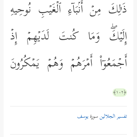
ذَ ٰ⁠لِكَ مِنۡ أَنۢبَاۤءِ ٱلۡغَیۡبِ نُوحِیهِ
إِلَیۡكَۖ وَمَا كُنتَ لَدَیۡهِمۡ إِذۡ
أَجۡمَعُوۤاْ أَمۡرَهُمۡ وَهُمۡ یَمۡكُرُونَ
﴿١٠٢﴾
تفسير الجلالين
سورة
يوسف