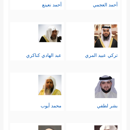
أحمد العجمي
أحمد نعينع
تركي عبيد المري
عبد الهادي كناكري
بشر لطفي
محمد أيوب