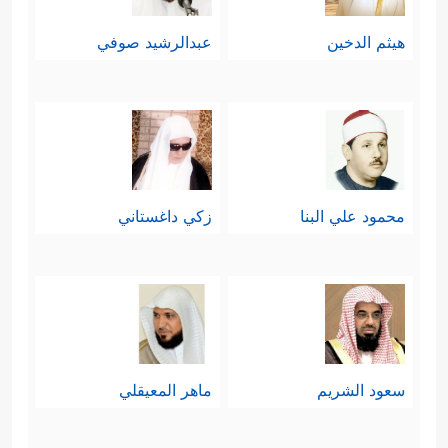
هيثم الدخين
عبدالرشيد صوفي
محمود علي البنا
زكي داغستاني
سعود الشريم
ماهر المعيقلي