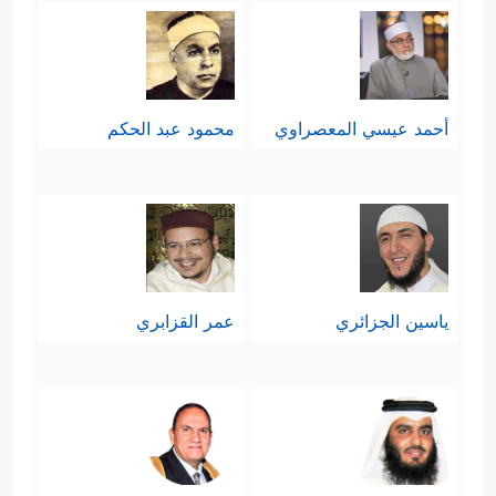
أحمد عيسي المعصراوي
محمود عبد الحكم
ياسين الجزائري
عمر القزابري