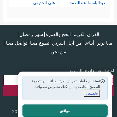
عبدالباسط عبدالصمد
علي الحذيفي
القرآن الكريم
الحج والعمرة
شهر رمضان
معا نربي أبناءنا
من أجل أسرتي
تطوع معنا
تواصل معنا
من نحن
اشترك في قائمتنا البريدية
نستخدم ملفات تعريف الارتباط لتحسين تجربة
التصفح الخاصة بك. يمكنك تخصيص تفضيلاتك.
تخصيص
موافق
جميع الحقوق محفوظة لموقع إسلام أون لاين © 2025