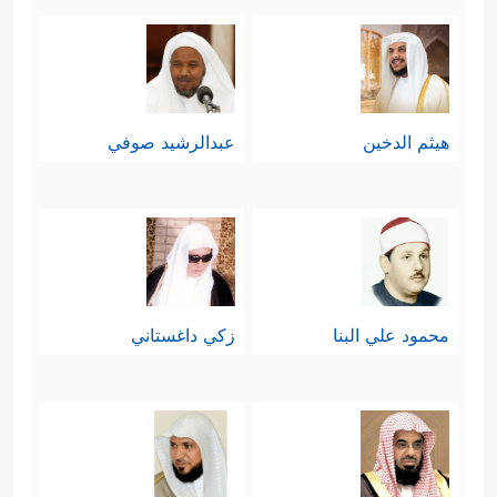
هيثم الدخين
عبدالرشيد صوفي
محمود علي البنا
زكي داغستاني