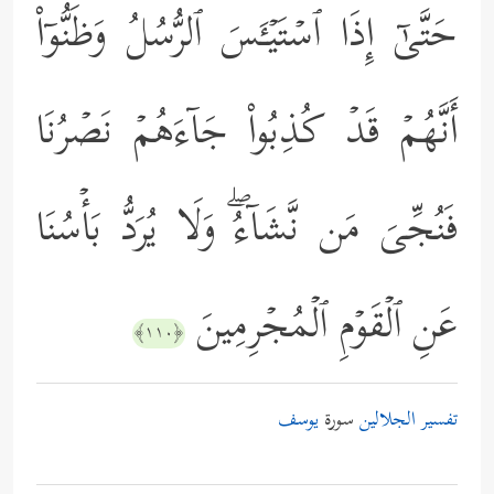
حَتَّىٰۤ إِذَا ٱسۡتَیۡـَٔسَ ٱلرُّسُلُ وَظَنُّوۤاْ
أَنَّهُمۡ قَدۡ كُذِبُواْ جَاۤءَهُمۡ نَصۡرُنَا
فَنُجِّیَ مَن نَّشَاۤءُۖ وَلَا یُرَدُّ بَأۡسُنَا
عَنِ ٱلۡقَوۡمِ ٱلۡمُجۡرِمِینَ
﴿١١٠﴾
تفسير الجلالين
سورة
يوسف