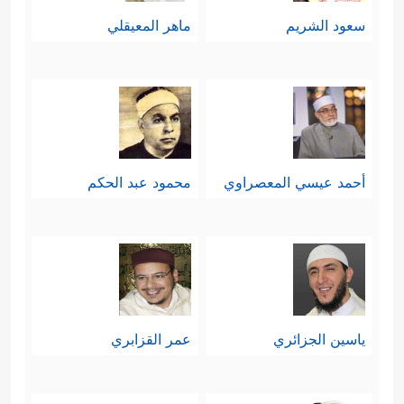
سعود الشريم
ماهر المعيقلي
أحمد عيسي المعصراوي
محمود عبد الحكم
ياسين الجزائري
عمر القزابري