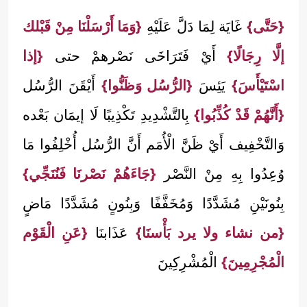
{حَتَّى}
غَايَة لِمَا دَلَّ عَلَيْهِ
{وَمَا أَرْسَلْنَا مِنْ قَبْلك
إلَّا رِجَالًا}
أَيْ فَتَرَاخَى نَصْرهمْ حتى
{إذا
اسْتَيْأَسَ}
يَئِسَ
{الرُّسُل وَظَنُّوا}
أَيْقَنَ الرُّسُل
{أَنَّهُمْ قَدْ كُذِّبُوا}
بِالتَّشْدِيدِ تَكْذِيبًا لَا إيمَان بَعْده
وَالتَّخْفِيف أَيْ ظَنَّ الْأُمَم أَنَّ الرُّسُل أُخْلِفُوا مَا
وُعِدُوا بِهِ مِنْ النَّصْر
{جَاءَهُمْ نَصْرنَا فَنُنَجِّي}
بِنُونَيْنِ مُشَدَّدًا وَمُخَفَّفًا وَبِنُونٍ مُشَدَّدًا مَاضٍ
{من نشاء ولا يرد بَأْسنَا}
عَذَابنَا
{عَنِ الْقَوْم
الْمُجْرِمِينَ}
الْمُشْرِكِينَ